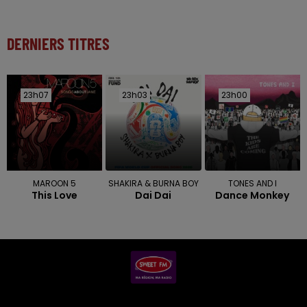
DERNIERS TITRES
23h07
23h07
23h03
23h03
23h00
23h00
MAROON 5
SHAKIRA & BURNA BOY
TONES AND I
This Love
Dai Dai
Dance Monkey