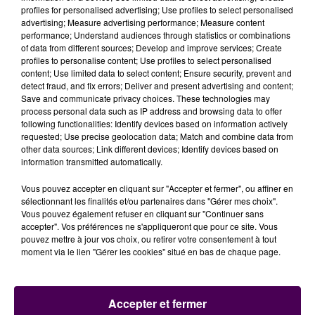
profiles for personalised advertising; Use profiles to select personalised
vente à l'Etat via la caisse des dépôts et des
advertising; Measure advertising performance; Measure content
consignations comme pas mal d'autres en France ?
performance; Understand audiences through statistics or combinations
Thierry Cozic affirme qu'un hôtel ainsi situé est
"à
of data from different sources; Develop and improve services; Create
profiles to personalise content; Use profiles to select personalised
coup sûr rentable"
ne serait-ce que par rapport à sa
content; Use limited data to select content; Ensure security, prevent and
proximité avec le circuit des 24 Heures du Mans, mais
detect fraud, and fix errors; Deliver and present advertising and content;
aussi pour accueillir les utilisateurs de la base de loisirs
Save and communicate privacy choices. These technologies may
process personal data such as IP address and browsing data to offer
voisine, la seule de toute l'agglomération mancelle, où
following functionalities: Identify devices based on information actively
l'on puisse à la fois pratiquer kayak, voile, escalade ou
requested; Use precise geolocation data; Match and combine data from
encore tir à l'arc.
other data sources; Link different devices; Identify devices based on
information transmitted automatically.
Écouter le podcast
Vous pouvez accepter en cliquant sur "Accepter et fermer", ou affiner en
sélectionnant les finalités et/ou partenaires dans "Gérer mes choix".
Vous pouvez également refuser en cliquant sur "Continuer sans
accepter". Vos préférences ne s'appliqueront que pour ce site. Vous
pouvez mettre à jour vos choix, ou retirer votre consentement à tout
moment via le lien "Gérer les cookies" situé en bas de chaque page.
Accepter et fermer