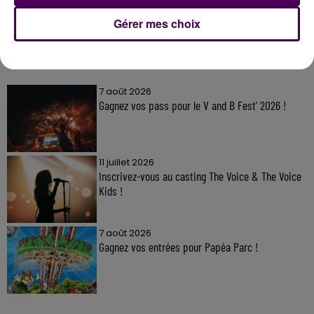
Gérer mes choix
À LA UNE
7 août 2026
Gagnez vos pass pour le V and B Fest' 2026 !
11 juillet 2026
Inscrivez-vous au casting The Voice & The Voice
Kids !
7 août 2026
Gagnez vos entrées pour Papéa Parc !