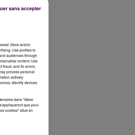
uer sans accepter
on
erest: Store and/or
tising; Use profiles to
it
tand audiences through
 du
personalise content; Use
,
 fraud, and fix errors;
 may process personal
n-
mation actively
vices; Identify devices
rtenaires dans "Gérer
s'appliqueront que pour
les cookies" situé en