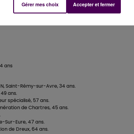
itoriales, 23 ans
Gérer mes choix
Accepter et fermer
ans
74 ans
N, Saint-Rémy-sur-Avre, 34 ans.
 49 ans.
ur spécialisé, 57 ans.
ération de Chartres, 45 ans.
.
e-Sur-Eure, 47 ans.
ion de Dreux, 64 ans.