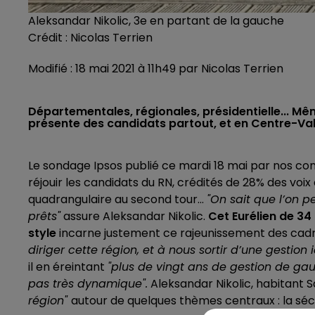
Aleksandar Nikolic, 3e en partant de la gauche
Crédit :
Nicolas Terrien
Modifié : 18 mai 2021 à 11h49 par Nicolas Terrien
Départementales, régionales, présidentielle... Mê
présente des candidats partout, et en Centre-Val-
Le sondage Ipsos publié ce mardi 18 mai par nos c
réjouir les candidats du RN, crédités de 28% des vo
quadrangulaire au second tour...
"On sait que l’on p
prêts"
assure Aleksandar Nikolic.
Cet Eurélien de 34
style
incarne justement ce rajeunissement des cadr
diriger cette région, et à nous sortir d’une gesti
il en éreintant
"plus de vingt ans de gestion de ga
pas très dynamique".
Aleksandar Nikolic, habitant
région"
autour de quelques thèmes centraux : la sécu