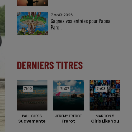
7 août 2026
Gagnez vos entrées pour Papéa
Parc !
DERNIERS TITRES
7h10
7h10
7h07
7h07
7h03
7h03
PAUL CLESS
JEREMY FREROT
MAROON 5
Suavemente
Frerot
Girls Like You