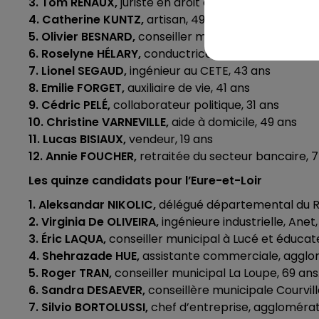
3. Tom RENAUX,
juriste en droit des collectivités terr
4. Catherine KUNTZ,
artisan, 49 ans
5. Olivier BESNARD,
conseiller municipal de Mer, 49 
6. Roselyne HÉLARY,
conductrice de bus, 59 ans
7. Lionel SEGAUD,
ingénieur au CETE, 43 ans
8. Emilie FORGET,
auxiliaire de vie, 41 ans
9. Cédric PELÉ,
collaborateur politique, 31 ans
10. Christine VARNEVILLE,
aide à domicile, 49 ans
11. Lucas BISIAUX,
vendeur, 19 ans
12. Annie FOUCHER,
retraitée du secteur bancaire, 
Les quinze candidats pour l’Eure-et-Loir
1. Aleksandar NIKOLIC,
délégué départemental du R
2. Virginia De OLIVEIRA,
ingénieure industrielle, Anet,
3. Éric LAQUA,
conseiller municipal à Lucé et éducate
4. Shehrazade HUE,
assistante commerciale, agglom
5. Roger TRAN,
conseiller municipal La Loupe, 69 ans
6. Sandra DESAEVER,
conseillère municipale Courvill
7. Silvio BORTOLUSSI,
chef d’entreprise, agglomérat