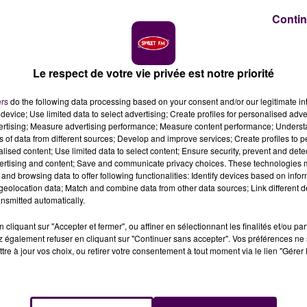
Contin
HER
Le respect de votre vie privée est notre priorité
puie notamment sur celle de Michel Chassier qui achève s
présidence du groupe depuis le départ de Philippe
ers
do the following data processing based on your consent and/or our legitimate int
device; Use limited data to select advertising; Create profiles for personalised adver
ère régionale sortante et blésoise Mathilde Paris qui incarna
vertising; Measure advertising performance; Measure content performance; Unders
 communautaires (elle figure néanmoins en 2 sur la liste
ns of data from different sources; Develop and improve services; Create profiles to 
iste sont tous encartés au RN (comme en Eure-et-Loir)
alised content; Use limited data to select content; Ensure security, prevent and detect
ertising and content; Save and communicate privacy choices. These technologies
vec le scrutin départemental, comme Cédric Pelé (Veuzai
and browsing data to offer following functionalities: Identify devices based on infor
 (la Beauce).
eolocation data; Match and combine data from other data sources; Link different de
nsmitted automatically.
ONAL
cliquant sur "Accepter et fermer", ou affiner en sélectionnant les finalités et/ou pa
 également refuser en cliquant sur "Continuer sans accepter". Vos préférences ne 
tre à jour vos choix, ou retirer votre consentement à tout moment via le lien "Gérer 
 la fédération RN de Loir-et-Cher, conseiller régional de
e RN Centre-Val de Loire depuis 2014.