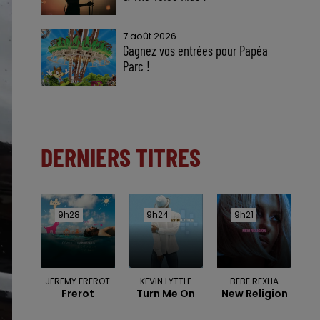
7 août 2026
Gagnez vos entrées pour Papéa
Parc !
DERNIERS TITRES
9h28
9h28
9h24
9h24
9h21
9h21
JEREMY FREROT
KEVIN LYTTLE
BEBE REXHA
Frerot
Turn Me On
New Religion