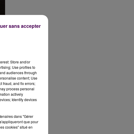
uer sans accepter
erest: Store and/or
tising; Use profiles to
tand audiences through
personalise content; Use
 fraud, and fix errors;
s.
 may process personal
mation actively
vices; Identify devices
rtenaires dans "Gérer
s'appliqueront que pour
les cookies" situé en