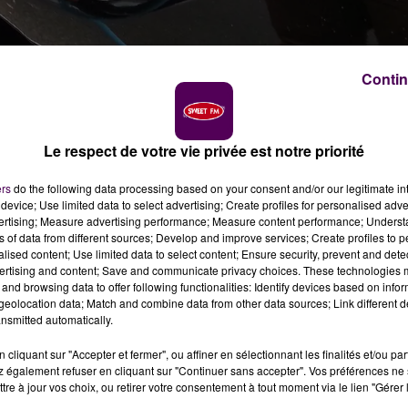
Contin
Le respect de votre vie privée est notre priorité
ers
do the following data processing based on your consent and/or our legitimate int
device; Use limited data to select advertising; Create profiles for personalised adver
vertising; Measure advertising performance; Measure content performance; Unders
ns of data from different sources; Develop and improve services; Create profiles to 
alised content; Use limited data to select content; Ensure security, prevent and detect
ouveau plan d'investissement dans ses usines française
ertising and content; Save and communicate privacy choices. These technologies
uction de véhicules électriques. L'usine du Mans est
and browsing data to offer following functionalities: Identify devices based on infor
s de production.
eolocation data; Match and combine data from other data sources; Link different de
nsmitted automatically.
noncé vouloir investir plus de 1 milliard d’euros afin de
cliquant sur "Accepter et fermer", ou affiner en sélectionnant les finalités et/ou pa
 également refuser en cliquant sur "Continuer sans accepter". Vos préférences ne 
le vieux continent. Ce plan intitulé
"Drive the
tre à jour vos choix, ou retirer votre consentement à tout moment via le lien "Gérer 
ectriques et de douze véhicules hybrides d’ici à 2022.