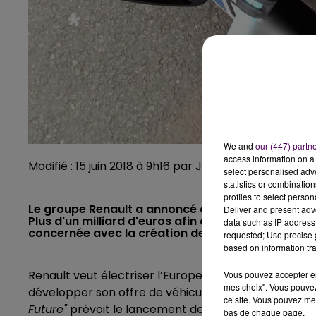
We and
our (447) partn
access information on a 
Modifié : 15 juin 2018 à 9h16 par Jonathan Lateur
select personalised ad
statistics or combinatio
profiles to select person
Le groupe Renault a annoncé ce jeudi 14 juin un n
Deliver and present adv
Plus d'un milliard d'euros afin d'accélérer la prod
data such as IP address 
concernée avec la création de dix nouvelles ligne
requested; Use precise g
based on information tra
Renault veut électriser l’Europe. Le constructeur a an
Vous pouvez accepter en 
mes choix". Vous pouvez
développer son offre de véhicules zéro émission sur 
ce site. Vous pouvez met
Future"
prévoit le lancement de huit modèles 100 % él
bas de chaque page.