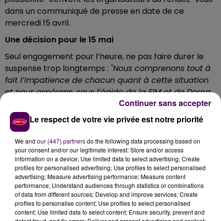
dans un communiqué de presse en date de ce
mercredi 15 avril.
Une décision pour le 15 mai
Seul engagement pour l’heure, ne pas faire durer le
suspense trop longtemps :
"Nous comprenons tout à
fait l’impatience de chacun quant à cette situation
et nous espérons, sous l’égide de la FIM et de Dorna,
Continuer sans accepter
pouvoir prendre une décision au 15 mai prochain,
nous permettant ainsi de répondre à l’attente de
Le respect de votre vie privée est notre priorité
nos fidèles spectateurs"
indique-t-on.
We and
our (447) partners
do the following data processing based on
Billets toujours valables
your consent and/or our legitimate interest: Store and/or access
information on a device; Use limited data to select advertising; Create
En attendant, donc, d’en savoir plus, les organisateurs
profiles for personalised advertising; Use profiles to select personalised
de l’épreuve -qui devait initialement avoir lieu sur le
advertising; Measure advertising performance; Measure content
circuit du Mans les 16 et 17 mai-, confirment que les
performance; Understand audiences through statistics or combinations
of data from different sources; Develop and improve services; Create
billets déjà achetés restent valables. Les modalités de
profiles to personalise content; Use profiles to select personalised
remboursement elles,
"ne pourront être présentées
content; Use limited data to select content; Ensure security, prevent and
qu’une fois la date de report connue et
detect fraud, and fix errors; Deliver and present advertising and content;