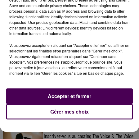
Save and communicate privacy choices. These technologies may
communiquée"
précise-t-on.
process personal data such as IP address and browsing data to offer
following functionalities: Identify devices based on information actively
requested; Use precise geolocation data; Match and combine data from
other data sources; Link different devices; Identify devices based on
information transmitted automatically.
Vous pouvez accepter en cliquant sur "Accepter et fermer", ou affiner en
sélectionnant les finalités et/ou partenaires dans "Gérer mes choix".
Vous pouvez également refuser en cliquant sur "Continuer sans
accepter". Vos préférences ne s'appliqueront que pour ce site. Vous
pouvez mettre à jour vos choix, ou retirer votre consentement à tout
moment via le lien "Gérer les cookies" situé en bas de chaque page.
À LA UNE
Accepter et fermer
31 juillet 2026
Gagnez vos entrées à Terra Botanica !
Gérer mes choix
11 juillet 2026
Inscrivez-vous au casting The Voice & The Voice