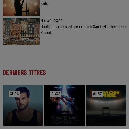
Kids !
4 août 2026
Honfleur : réouverture du quai Sainte-Catherine le
8 août
DERNIERS TITRES
9h06
9h06
9h02
9h02
8h57
8h57