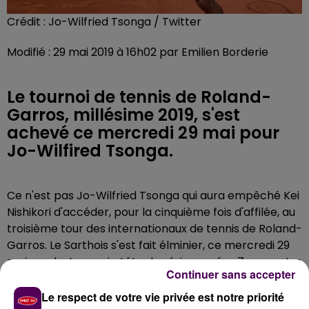
Crédit :
Jo-Wilfried Tsonga / Twitter
Modifié : 29 mai 2019 à 16h02 par Emilien Borderie
Le tournoi de tennis de Roland-
Garros, millésime 2019, s'est
achevé ce mercredi 29 mai pour
Jo-Wilfired Tsonga.
Ce n'est pas Jo-Wilfried Tsonga qui aura empêché Kei
Nishikori d'accéder, pour la cinquième fois d'affilée, au
troisième tour des internationaux de tennis de Roland-
Garros. Le Sarthois s'est fait élminier, ce mercredi 29
mai, par le Japonais, tête de série numéro 7, en quatre
Continuer sans accepter
sets : 4-6, puis 6-4, 6-4 et encore 6-4.
Le respect de votre vie privée est notre priorité