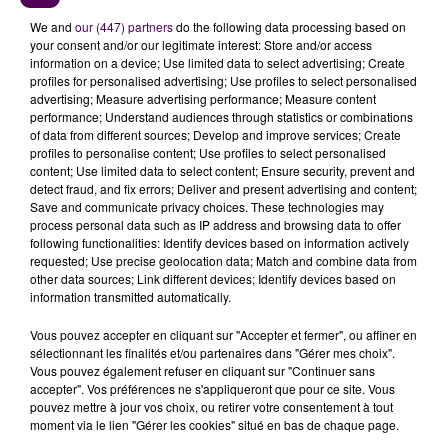
We and
our (447) partners
do the following data processing based on
your consent and/or our legitimate interest: Store and/or access
information on a device; Use limited data to select advertising; Create
profiles for personalised advertising; Use profiles to select personalised
advertising; Measure advertising performance; Measure content
performance; Understand audiences through statistics or combinations
of data from different sources; Develop and improve services; Create
profiles to personalise content; Use profiles to select personalised
content; Use limited data to select content; Ensure security, prevent and
detect fraud, and fix errors; Deliver and present advertising and content;
À LA UNE
Save and communicate privacy choices. These technologies may
process personal data such as IP address and browsing data to offer
following functionalities: Identify devices based on information actively
7 août 2026
requested; Use precise geolocation data; Match and combine data from
Gagnez vos pass pour le V and B Fest' 2026 !
other data sources; Link different devices; Identify devices based on
information transmitted automatically.
Vous pouvez accepter en cliquant sur "Accepter et fermer", ou affiner en
11 juillet 2026
sélectionnant les finalités et/ou partenaires dans "Gérer mes choix".
Inscrivez-vous au casting The Voice & The Voice
Vous pouvez également refuser en cliquant sur "Continuer sans
accepter". Vos préférences ne s'appliqueront que pour ce site. Vous
Kids !
pouvez mettre à jour vos choix, ou retirer votre consentement à tout
moment via le lien "Gérer les cookies" situé en bas de chaque page.