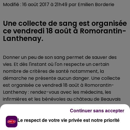
Modifié : 16 août 2017 à 21h49 par Emilien Borderie
Une collecte de sang est organisée
ce vendredi 18 août à Romorantin-
Lanthenay.
Donner un peu de son sang permet de sauver des
vies. Et dès l'instant où l'on respecte un certain
nombre de critères de santé notamment, la
démarche ne présente aucun danger. Une collecte
est organisée ce vendredi 18 août à Romorantin-
Lanthenay : rendez-vous avec les médecins, les
infirmières et les bénévoles au château de Beauvais
de 11h à 16h.
Continuer sans accepter
Le respect de votre vie privée est notre priorité