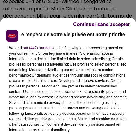
expédiés 6-4 et 6-2, Jo-Wilfried Tsonga va se
retrouver opposé à Marin Cilic afin de tenter de
décrocher un billet pour le dernier carré du tournoi de
Rotterdam.
Continuer sans accepter
Le tennisman sarthois et son adversaire croate se
Le respect de votre vie privée est notre priorité
sont, à ce jour, affrontés six fois. Marin Cilic l'a
systématiquement emporté, à l'exception d'un match
We and
our (447) partners
do the following data processing based on
your consent and/or our legitimate interest: Store and/or access
du 2e tour du tournoi de Cincinnati en 2011, lorsque Jo-
information on a device; Use limited data to select advertising; Create
Wilfried Tsonga était parvenu à s'adjuger la partie 6-3
profiles for personalised advertising; Use profiles to select personalised
et 6-4.
advertising; Measure advertising performance; Measure content
performance; Understand audiences through statistics or combinations
of data from different sources; Develop and improve services; Create
profiles to personalise content; Use profiles to select personalised
content; Use limited data to select content; Ensure security, prevent and
detect fraud, and fix errors; Deliver and present advertising and content;
Save and communicate privacy choices. These technologies may
process personal data such as IP address and browsing data to offer
following functionalities: Identify devices based on information actively
requested; Use precise geolocation data; Match and combine data from
other data sources; Link different devices; Identify devices based on
information transmitted automatically.