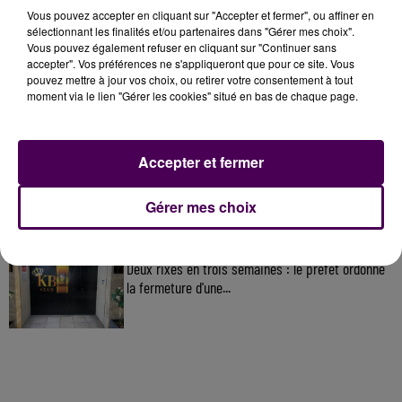
À LA UNE
Vous pouvez accepter en cliquant sur "Accepter et fermer", ou affiner en
sélectionnant les finalités et/ou partenaires dans "Gérer mes choix".
Vous pouvez également refuser en cliquant sur "Continuer sans
accepter". Vos préférences ne s'appliqueront que pour ce site. Vous
31 juillet 2026
pouvez mettre à jour vos choix, ou retirer votre consentement à tout
Gagnez vos entrées à Terra Botanica !
moment via le lien "Gérer les cookies" situé en bas de chaque page.
11 juillet 2026
Accepter et fermer
Inscrivez-vous au casting The Voice & The Voice
Kids !
Gérer mes choix
12h02
Deux rixes en trois semaines : le préfet ordonne
la fermeture d'une...