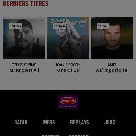
DERNIERS TITRES
15h53
15h53
15h44
15h44
15h41
15h41
TEDDY SWIMS
JOAN OSBORN
AMIR
Mr Know It All
One Of Us
A L'imparfaite
RADIO
INFOS
REPLAYS
JEUX