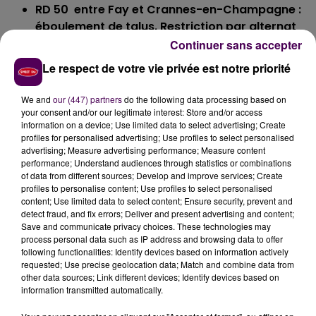
RD 50 entre Fay et Crannes-en-Champagne :
éboulement de talus. Restriction par alternat
(B15-C18).
Continuer sans accepter
RD 227 entre la RD 38 et Souligné sous Ballon :
Le respect de votre vie privée est notre priorité
route barrée
RD 38 entre Ballon et Montbizot partiellement
We and
our (447) partners
do the following data processing based on
inondée sans restriction
your consent and/or our legitimate interest: Store and/or access
information on a device; Use limited data to select advertising; Create
Secteur de Sablé-sur-Sarthe :
profiles for personalised advertising; Use profiles to select personalised
advertising; Measure advertising performance; Measure content
RD 159 entre Pincé et Morannes : route barrée
performance; Understand audiences through statistics or combinations
RD 53 entre Vion et Louailles : route débarrée
of data from different sources; Develop and improve services; Create
profiles to personalise content; Use profiles to select personalised
Secteur de Roëzé-sur-Sarthe/Noyen-sur-Sarthe :
content; Use limited data to select content; Ensure security, prevent and
detect fraud, and fix errors; Deliver and present advertising and content;
RD 289 entre La Suze-sur-Sarthe et Parigné-
Save and communicate privacy choices. These technologies may
process personal data such as IP address and browsing data to offer
le-Pôlin : route barrée
following functionalities: Identify devices based on information actively
RD 212 entre Voivres-lès-Le Mans et la RD 23 sous
requested; Use precise geolocation data; Match and combine data from
surveillance
other data sources; Link different devices; Identify devices based on
information transmitted automatically.
RD 12 entre Mézeray et La Flèche sous
surveillance