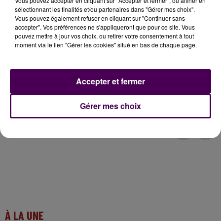
Vous pouvez accepter en cliquant sur "Accepter et fermer", ou affiner en
sélectionnant les finalités et/ou partenaires dans "Gérer mes choix".
Secteur du Grand-Lucé:
Vous pouvez également refuser en cliquant sur "Continuer sans
accepter". Vos préférences ne s'appliqueront que pour ce site. Vous
RD 64 bis entre Chahaignes et Lhomme : route
pouvez mettre à jour vos choix, ou retirer votre consentement à tout
débarrée
moment via le lien "Gérer les cookies" situé en bas de chaque page.
Secteur Château-du-Loir
RD 30 Les Halles (Vaas) : route barrée
Accepter et fermer
RD 10 entre Nogent-sur-Loir et Château-du-
Loir : route barrée
Gérer mes choix
À LA UNE