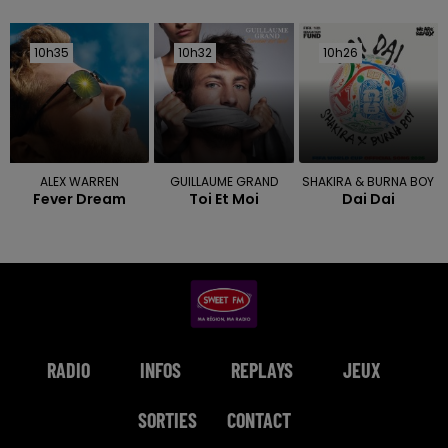
10h35
10h35
10h32
10h32
10h26
10h26
ALEX WARREN
GUILLAUME GRAND
SHAKIRA & BURNA BOY
Fever Dream
Toi Et Moi
Dai Dai
RADIO
INFOS
REPLAYS
JEUX
SORTIES
CONTACT