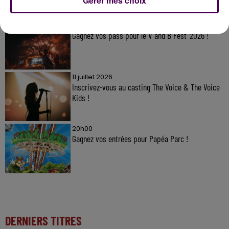
Gérer mes choix
20h00
Gagnez vos pass pour le V and B Fest' 2026 !
11 juillet 2026
Inscrivez-vous au casting The Voice & The Voice
Kids !
20h00
Gagnez vos entrées pour Papéa Parc !
DERNIERS TITRES