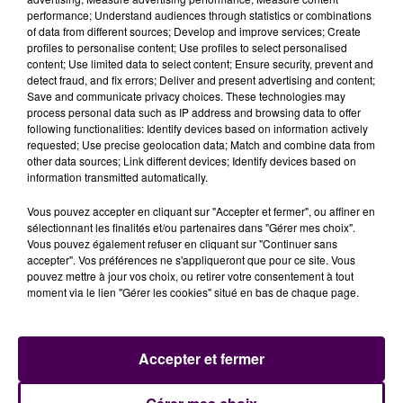
Qu’il s’agisse d’avocat, de juriste de la famille, d’huissier
performance; Understand audiences through statistics or combinations
de justice, mais aussi de la CAF, voire de Pôle Emploi ou
of data from different sources; Develop and improve services; Create
profiles to personalise content; Use profiles to select personalised
bientôt de questions notariales, le
"Point d’accès au
content; Use limited data to select content; Ensure security, prevent and
droit"
à la Maison des Services de Rugles avec son
detect fraud, and fix errors; Deliver and present advertising and content;
système de visio-accueil est ouvert au public du lundi
Save and communicate privacy choices. These technologies may
process personal data such as IP address and browsing data to offer
au jeudi toute la journée ainsi que le vendredi matin au
following functionalities: Identify devices based on information actively
33ter rue Aristide-Briand. Rendez-vous par téléphone
requested; Use precise geolocation data; Match and combine data from
au 02 32 24 96 80 ou par mail via
visio-accueil-
other data sources; Link different devices; Identify devices based on
information transmitted automatically.
rugles@orange.fr
!
Vous pouvez accepter en cliquant sur "Accepter et fermer", ou affiner en
sélectionnant les finalités et/ou partenaires dans "Gérer mes choix".
Vous pouvez également refuser en cliquant sur "Continuer sans
accepter". Vos préférences ne s'appliqueront que pour ce site. Vous
pouvez mettre à jour vos choix, ou retirer votre consentement à tout
moment via le lien "Gérer les cookies" situé en bas de chaque page.
Accepter et fermer
À LA UNE