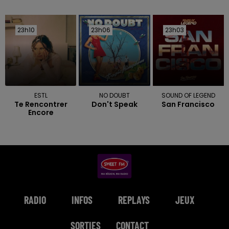
23h10
23h10
23h06
23h06
23h03
23h03
ESTL
NO DOUBT
SOUND OF LEGEND
Te Rencontrer
Don't Speak
San Francisco
Encore
RADIO
INFOS
REPLAYS
JEUX
SORTIES
CONTACT