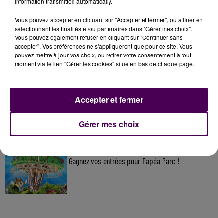
information transmitted automatically.
Vous pouvez accepter en cliquant sur "Accepter et fermer", ou affiner en
À LA UNE
sélectionnant les finalités et/ou partenaires dans "Gérer mes choix".
Vous pouvez également refuser en cliquant sur "Continuer sans
accepter". Vos préférences ne s'appliqueront que pour ce site. Vous
7 août 2026
pouvez mettre à jour vos choix, ou retirer votre consentement à tout
Gagnez vos pass pour le V and B Fest' 2026 !
moment via le lien "Gérer les cookies" situé en bas de chaque page.
Accepter et fermer
11 juillet 2026
Inscrivez-vous au casting The Voice & The Voice
Kids !
Gérer mes choix
7 août 2026
Gagnez vos entrées pour Papéa Parc !