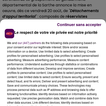
départemental de la Sarthe annonce la mise en
oeuvre, dès ce vendredi 20 août, de
"
Détachements
d’appui territorial
"
: composés de
réservistes
opérationnels
,
"ils viendront renforcer le dispositif de
Continuer sans accepter
la gendarmerie
dans le contrôle des mesures
Le respect de votre vie privée est notre priorité
sanitaires et notamment sur le port du masque
de
protection"
expliquent les militaires dans leur
We and
our (447) partners
do the following data processing based on
communiqué. La
première opération se déroulera
your consent and/or our legitimate interest: Store and/or access
sur la commune de Sablé-sur-Sarthe
, en centre-
information on a device; Use limited data to select advertising; Create
profiles for personalised advertising; Use profiles to select personalised
ville, sous l’autorité du lieutenant-colonel Michel
advertising; Measure advertising performance; Measure content
Ignatovitch, commandant en second du groupement.
performance; Understand audiences through statistics or combinations
of data from different sources; Develop and improve services; Create
profiles to personalise content; Use profiles to select personalised
content; Use limited data to select content; Ensure security, prevent and
detect fraud, and fix errors; Deliver and present advertising and content;
Save and communicate privacy choices. These technologies may
process personal data such as IP address and browsing data to offer
following functionalities: Identify devices based on information actively
requested; Use precise geolocation data; Match and combine data from
other data sources; Link different devices; Identify devices based on