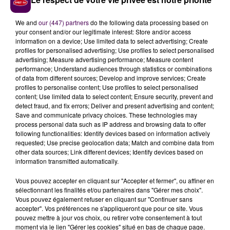
drame.
We and
our (447) partners
do the following data processing based on
your consent and/or our legitimate interest: Store and/or access
information on a device; Use limited data to select advertising; Create
profiles for personalised advertising; Use profiles to select personalised
advertising; Measure advertising performance; Measure content
performance; Understand audiences through statistics or combinations
of data from different sources; Develop and improve services; Create
profiles to personalise content; Use profiles to select personalised
content; Use limited data to select content; Ensure security, prevent and
detect fraud, and fix errors; Deliver and present advertising and content;
Save and communicate privacy choices. These technologies may
À LA UNE
process personal data such as IP address and browsing data to offer
following functionalities: Identify devices based on information actively
requested; Use precise geolocation data; Match and combine data from
other data sources; Link different devices; Identify devices based on
7 août 2026
information transmitted automatically.
Gagnez vos pass pour le V and B Fest' 2026 !
Vous pouvez accepter en cliquant sur "Accepter et fermer", ou affiner en
sélectionnant les finalités et/ou partenaires dans "Gérer mes choix".
Vous pouvez également refuser en cliquant sur "Continuer sans
11 juillet 2026
accepter". Vos préférences ne s'appliqueront que pour ce site. Vous
Inscrivez-vous au casting The Voice & The Voice
pouvez mettre à jour vos choix, ou retirer votre consentement à tout
Kids !
moment via le lien "Gérer les cookies" situé en bas de chaque page.