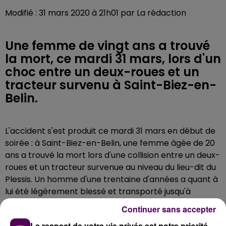
Modifié : 31 mars 2020 à 21h01 par La rédaction
Une femme de vingt ans a trouvé
la mort, ce mardi 31 mars, lors d'un
choc entre un deux-roues et un
tracteur survenu à Saint-Biez-en-
Belin.
L'accident s'est produit ce mardi 31 mars en début de
soirée : à Saint-Biez-en-Belin, une femme âgée de 20
ans a trouvé la mort lors d'une collision entre un deux-
roues et un tracteur survenue au niveau du lieu-dit du
Plessis. Un homme d'une trentaine d'années a quant à
lui été légèrement blessé et transporté jusqu'à
l'hôpital du Bailleul selon les secouristes, qui ne
Continuer sans accepter
précisent pas, pour l'instant, les circonstances du
Le respect de votre vie privée est notre priorité