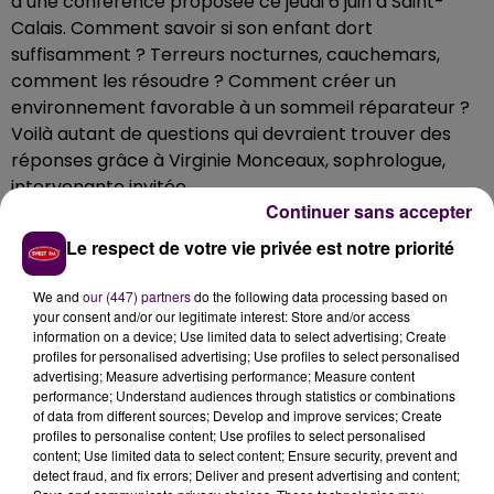
d’une conférence proposée ce jeudi 6 juin à Saint-
Calais. Comment savoir si son enfant dort
suffisamment ? Terreurs nocturnes, cauchemars,
comment les résoudre ? Comment créer un
environnement favorable à un sommeil réparateur ?
Voilà autant de questions qui devraient trouver des
réponses grâce à Virginie Monceaux, sophrologue,
intervenante invitée.
Continuer sans accepter
Gratuit mais sur réservation
Le respect de votre vie privée est notre priorité
"Un sommeil de qualité favorise le développement
de l’enfant et l’aide dans ses apprentissages. À
We and
our (447) partners
do the following data processing based on
l’inverse, ne pas dormir suffisamment peut nuire à sa
your consent and/or our legitimate interest: Store and/or access
information on a device; Use limited data to select advertising; Create
santé, en plus d’affecter sa mémoire, son
profiles for personalised advertising; Use profiles to select personalised
raisonnement logique, son comportement et sa
advertising; Measure advertising performance; Measure content
capacité à contrôler ses émotions. Le sommeil est
performance; Understand audiences through statistics or combinations
of data from different sources; Develop and improve services; Create
donc essentiel pour rester en bonne santé, surtout
profiles to personalise content; Use profiles to select personalised
chez l’enfant"
argumente la CPAM de la Sarthe qui
content; Use limited data to select content; Ensure security, prevent and
invite à composer le 02 43 35 11 03 pour assister -
detect fraud, and fix errors; Deliver and present advertising and content;