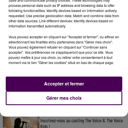
Save and communicate privacy choices. These technologies may
gratuitement- aux échanges.
process personal data such as IP address and browsing data to offer
following functionalities: Identify devices based on information actively
requested; Use precise geolocation data; Match and combine data from
other data sources; Link different devices; Identify devices based on
information transmitted automatically.
Vous pouvez accepter en cliquant sur "Accepter et fermer", ou affiner en
sélectionnant les finalités et/ou partenaires dans "Gérer mes choix".
Vous pouvez également refuser en cliquant sur "Continuer sans
accepter". Vos préférences ne s'appliqueront que pour ce site. Vous
pouvez mettre à jour vos choix, ou retirer votre consentement à tout
moment via le lien "Gérer les cookies" situé en bas de chaque page.
À LA UNE
Accepter et fermer
7 août 2026
Gagnez vos pass pour le V and B Fest' 2026 !
Gérer mes choix
11 juillet 2026
Inscrivez-vous au casting The Voice & The Voice
Kids !