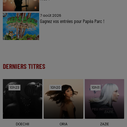
7 août 2026
Gagnez vos entrées pour Papéa Parc !
DERNIERS TITRES
10h23
10h23
10h20
10h20
10h11
10h11
DOECHII
ORIA
ZAZIE