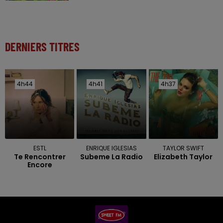
DERNIERS TITRES
4h44
4h44
4h41
4h41
4h37
4h37
ESTL
ENRIQUE IGLESIAS
TAYLOR SWIFT
Te Rencontrer
Subeme La Radio
Elizabeth Taylor
Encore