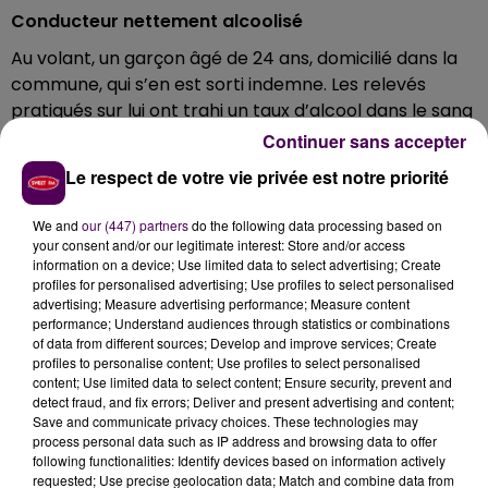
Conducteur nettement alcoolisé
Au volant, un garçon âgé de 24 ans, domicilié dans la
commune, qui s’en est sorti indemne. Les relevés
pratiqués sur lui ont trahi un taux d’alcool dans le sang
"presque quatre fois supérieur au maximum
Continuer sans accepter
autorisé"
précisent les gendarmes sarthois.
Le respect de votre vie privée est notre priorité
Permis immédiatement retiré
We and
our (447) partners
do the following data processing based on
Outre les dégâts matériels, personne n’a donc été
your consent and/or our legitimate interest: Store and/or access
blessé au cours de cet accident, qui, s’il s’était produit
information on a device; Use limited data to select advertising; Create
profiles for personalised advertising; Use profiles to select personalised
à une autre heure de la journée, aurait pu avoir de plus
advertising; Measure advertising performance; Measure content
fâcheuses conséquences. Le permis de conduire de
performance; Understand audiences through statistics or combinations
l’intéressé lui a immédiatement été retiré.
of data from different sources; Develop and improve services; Create
profiles to personalise content; Use profiles to select personalised
content; Use limited data to select content; Ensure security, prevent and
detect fraud, and fix errors; Deliver and present advertising and content;
Save and communicate privacy choices. These technologies may
process personal data such as IP address and browsing data to offer
following functionalities: Identify devices based on information actively
requested; Use precise geolocation data; Match and combine data from