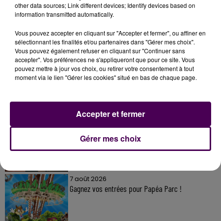
other data sources; Link different devices; Identify devices based on
information transmitted automatically.
Vous pouvez accepter en cliquant sur "Accepter et fermer", ou affiner en
sélectionnant les finalités et/ou partenaires dans "Gérer mes choix".
À LA UNE
Vous pouvez également refuser en cliquant sur "Continuer sans
accepter". Vos préférences ne s'appliqueront que pour ce site. Vous
pouvez mettre à jour vos choix, ou retirer votre consentement à tout
moment via le lien "Gérer les cookies" situé en bas de chaque page.
7 août 2026
Gagnez vos pass pour le V and B Fest' 2026 !
Accepter et fermer
11 juillet 2026
Gérer mes choix
Inscrivez-vous au casting The Voice & The Voice
Kids !
7 août 2026
Gagnez vos entrées pour Papéa Parc !