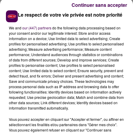
mercredi 6 décembre. Vers 20h, une canalisation
Continuer sans accepter
d'eau potable a cédé. Les pompiers d'Alençon sont
Le respect de votre vie privée est notre priorité
intervenus. Au final, 1700 foyers de la commune n’ont
pu rouvrir le robinet que vers 2h du matin.
We and
our (447) partners
do the following data processing based on
your consent and/or our legitimate interest: Store and/or access
information on a device; Use limited data to select advertising; Create
profiles for personalised advertising; Use profiles to select personalised
advertising; Measure advertising performance; Measure content
performance; Understand audiences through statistics or combinations
of data from different sources; Develop and improve services; Create
profiles to personalise content; Use profiles to select personalised
content; Use limited data to select content; Ensure security, prevent and
detect fraud, and fix errors; Deliver and present advertising and content;
Save and communicate privacy choices. These technologies may
process personal data such as IP address and browsing data to offer
following functionalities: Identify devices based on information actively
À LA UNE
requested; Use precise geolocation data; Match and combine data from
other data sources; Link different devices; Identify devices based on
information transmitted automatically.
7 août 2026
Gagnez vos pass pour le V and B Fest' 2026 !
Vous pouvez accepter en cliquant sur "Accepter et fermer", ou affiner en
sélectionnant les finalités et/ou partenaires dans "Gérer mes choix".
Vous pouvez également refuser en cliquant sur "Continuer sans