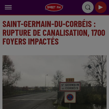
SAINT-GERMAIN-DU-CORBÉIS :
RUPTURE DE CANALISATION, 1700
FOYERS IMPACTÉS