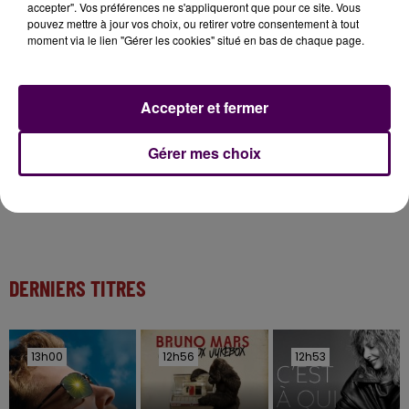
accepter". Vos préférences ne s'appliqueront que pour ce site. Vous
pouvez mettre à jour vos choix, ou retirer votre consentement à tout
11 juillet 2026
moment via le lien "Gérer les cookies" situé en bas de chaque page.
Inscrivez-vous au casting The Voice & The Voice
Kids !
Accepter et fermer
7 août 2026
Gagnez vos entrées pour Papéa Parc !
Gérer mes choix
DERNIERS TITRES
13h00
13h00
12h56
12h56
12h53
12h53