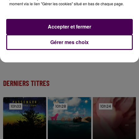
Inscrivez-vous au casting The Voice & The Voice
moment via le lien "Gérer les cookies" situé en bas de chaque page.
Kids !
Accepter et fermer
7 août 2026
Gagnez vos entrées pour Papéa Parc !
Gérer mes choix
DERNIERS TITRES
10h33
10h33
10h28
10h28
10h24
10h24