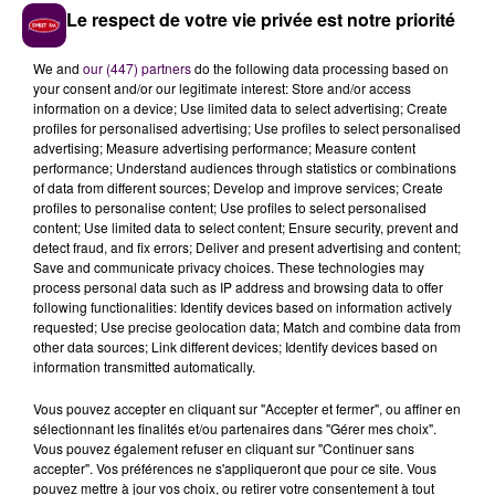
blessé. C'est le centre de secours de Saint-Calais qui a
Le respect de votre vie privée est notre priorité
été mobilisé.
We and
our (447) partners
do the following data processing based on
your consent and/or our legitimate interest: Store and/or access
information on a device; Use limited data to select advertising; Create
profiles for personalised advertising; Use profiles to select personalised
advertising; Measure advertising performance; Measure content
performance; Understand audiences through statistics or combinations
of data from different sources; Develop and improve services; Create
profiles to personalise content; Use profiles to select personalised
content; Use limited data to select content; Ensure security, prevent and
detect fraud, and fix errors; Deliver and present advertising and content;
Save and communicate privacy choices. These technologies may
process personal data such as IP address and browsing data to offer
À LA UNE
following functionalities: Identify devices based on information actively
requested; Use precise geolocation data; Match and combine data from
other data sources; Link different devices; Identify devices based on
information transmitted automatically.
7 août 2026
Gagnez vos pass pour le V and B Fest' 2026 !
Vous pouvez accepter en cliquant sur "Accepter et fermer", ou affiner en
sélectionnant les finalités et/ou partenaires dans "Gérer mes choix".
Vous pouvez également refuser en cliquant sur "Continuer sans
accepter". Vos préférences ne s'appliqueront que pour ce site. Vous
11 juillet 2026
pouvez mettre à jour vos choix, ou retirer votre consentement à tout