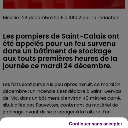
Modifié : 24 décembre 2019 à 10h02 par La rédaction
Les pompiers de Saint-Calais ont
été appelés pour un feu survenu
dans un bâtiment de stockage
aux touts premières heures de la
journée ce mardi 24 décembre.
Les faits sont survenus peu après minuit, ce mardi 24
décembre : un incendie s'est déclaré à Saint-Gervais-
de-Vic, dans un bâtiment d'environ 40 mètres carré,
situé allée des Fauvettes, contenant du matériel de
jardinage, avant de se propager à la toiture d'un
chalet d'une vingtaine de mètres carré où était
Continuer sans accepter
stocké du bois. Dégâts matériels seulement, aucun