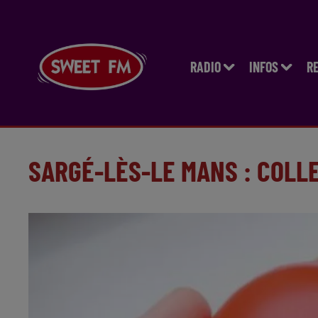
RADIO
INFOS
R
SARGÉ-LÈS-LE MANS : COLL