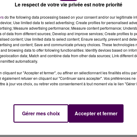
Le respect de votre vie privée est notre priorité
ers
do the following data processing based on your consent and/or our legitimate int
device; Use limited data to select advertising; Create profiles for personalised adver
vertising; Measure advertising performance; Measure content performance; Unders
ns of data from different sources; Develop and improve services; Create profiles to 
alised content; Use limited data to select content; Ensure security, prevent and detect
ertising and content; Save and communicate privacy choices. These technologies
and browsing data to offer following functionalities: Identify devices based on infor
eolocation data; Match and combine data from other data sources; Link different de
nsmitted automatically.
rs à Sargé-lès-Le Mans.
cliquant sur "Accepter et fermer", ou affiner en sélectionnant les finalités et/ou pa
 également refuser en cliquant sur "Continuer sans accepter". Vos préférences ne 
s critères incontournables, donner un peu de son sang ne
tre à jour vos choix, ou retirer votre consentement à tout moment via le lien "Gérer 
un peu de temps permet de sauver des vies. Ce lundi 6
 à Sargé-lès-Le Mans le temps d'une collecte mobile :
monte au 9 janvier dernier : sur les 61 personnes à s'être
Gérer mes choix
Accepter et fermer
tre prélevées. Parmi elles, l'Etablissement Français du
Prochaines
"piqûres solidaires"
possibles en Sarthe : à Sab