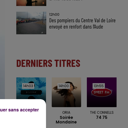
12h00
Des pompiers du Centre Val de Loire
envoyé en renfort dans l'Aude
DERNIERS TITRES
14h03
14h03
14h00
14h00
13h55
13h55
uer sans accepter
ED SHEERAN
ORIA
THE CONNELLS
Perfect
Soirée
74 75
Mondaine