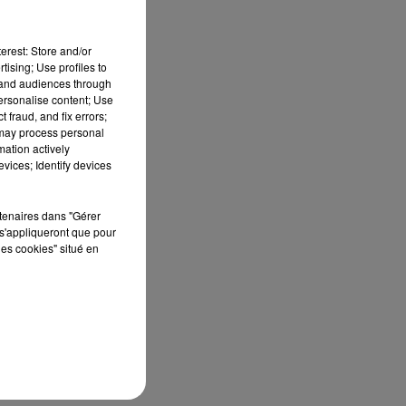
erest: Store and/or
tising; Use profiles to
tand audiences through
personalise content; Use
 fraud, and fix errors;
 may process personal
mation actively
vices; Identify devices
rtenaires dans "Gérer
s'appliqueront que pour
les cookies" situé en
lé-