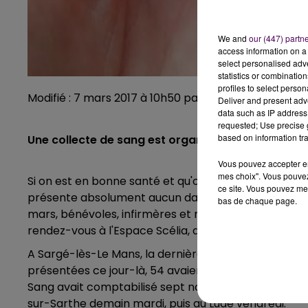
We and
our (447) partn
access information on a 
select personalised ad
statistics or combinatio
profiles to select person
Modifié : 7 mars 2017 à 10h50 par Emilien Borderie
Deliver and present adv
data such as IP address 
requested; Use precise g
based on information tra
Une collecte de sang est organisée ce lundi 6 ma
Vous pouvez accepter en 
mes choix". Vous pouvez
Si on est en bonne santé et qu'on répond à quelque
ce site. Vous pouvez met
présente absolument aucun danger. Et y consacrer 
bas de chaque page.
mars, bénévoles, infirmères et médecin s'installent
rendez-vous à l'Espace Scélia, de 15h15 à 19h.
A Sargé-lès-Le Mans, la dernière collecte de sang re
présentées ce jour-là, 54 avaient effectivement pu ê
Sang avait comptabilisé sept nouveaux donneurs. 
sur-Sarthe demain mardi, puis au Lude vendredi.