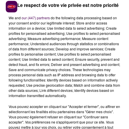
des choses mauvaises pour la santé. Cette
Le respect de votre vie privée est notre priorité
opération, c’est aussi pour prouver que la cuisine ça
peut-être à la fois ludique et bon"
poursuit Xavier
We and
our (447) partners
do the following data processing based on
your consent and/or our legitimate interest: Store and/or access
Frénot. Un pari réussi si on en juge par le succès des
information on a device; Use limited data to select advertising; Create
frites de butternut.
profiles for personalised advertising; Use profiles to select personalised
advertising; Measure advertising performance; Measure content
Toujours plus de produits locaux au menu
performance; Understand audiences through statistics or combinations
of data from different sources; Develop and improve services; Create
Mais dans cet établissement de La Suze-sur-Sarthe, à
profiles to personalise content; Use profiles to select personalised
l’instar des autres cantines scolaires des collèges
content; Use limited data to select content; Ensure security, prevent and
publics, les cuisiniers habituellement aux fourneaux
detect fraud, and fix errors; Deliver and present advertising and content;
Save and communicate privacy choices. These technologies may
n’ont pas attendu la venue de leurs confrères pour
process personal data such as IP address and browsing data to offer
servir des assiettes de meilleure qualité :
"Ici, on a
following functionalities: Identify devices based on information actively
quasiment déjà atteint l’objectif de 70%
requested; Use precise geolocation data; Match and combine data from
other data sources; Link different devices; Identify devices based on
d’approvisionnement local fixé en 2021 par le Conseil
information transmitted automatically.
départemental. Etant issu de la campagne, c’est un
véritable plaisir de rechercher des produits sarthois
Vous pouvez accepter en cliquant sur "Accepter et fermer", ou affiner en
sélectionnant les finalités et/ou partenaires dans "Gérer mes choix".
pour composer nos menus du quotidien"
se réjouit le
Vous pouvez également refuser en cliquant sur "Continuer sans
chef Damien Bodereau.
accepter". Vos préférences ne s'appliqueront que pour ce site. Vous
pouvez mettre à jour vos choix, ou retirer votre consentement à tout