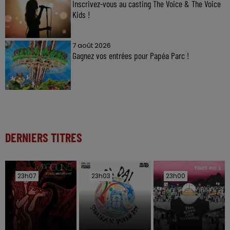
Inscrivez-vous au casting The Voice & The Voice
Kids !
7 août 2026
Gagnez vos entrées pour Papéa Parc !
DERNIERS TITRES
23h07
23h07
23h03
23h03
23h00
23h00