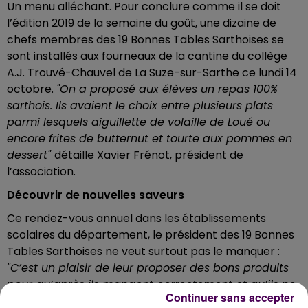
Un menu alléchant. Pour conclure comme il se doit
l’édition 2019 de la semaine du goût, une dizaine de
chefs membres des 19 Bonnes Tables Sarthoises se
sont installés aux fourneaux de la cantine du collège
A.J. Trouvé-Chauvel de La Suze-sur-Sarthe ce lundi 14
octobre.
"On a proposé aux élèves un repas 100%
sarthois. Ils avaient le choix entre plusieurs plats
parmi lesquels aiguillette de volaille de Loué ou
encore frites de butternut et tourte aux pommes en
dessert"
détaille Xavier Frénot, président de
l’association.
Découvrir de nouvelles saveurs
Ce rendez-vous annuel dans les établissements
scolaires du département, le président des 19 Bonnes
Tables Sarthoises ne veut surtout pas le manquer :
"C’est un plaisir de leur proposer des bons produits
pour qu’après ils mangent correctement et qu’ils ne
Continuer sans accepter
s’habituent pas -sans vouloir citer de marques- à