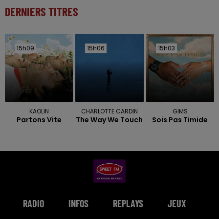
DERNIERS TITRES
15h09
15h09
15h06
15h06
15h03
15h03
KAOLIN
CHARLOTTE CARDIN
GIMS
Partons Vite
The Way We Touch
Sois Pas Timide
RADIO
INFOS
REPLAYS
JEUX