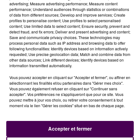
advertising; Measure advertising performance; Measure content
Comparution immédiate
performance; Understand audiences through statistics or combinations
of data from different sources; Develop and improve services; Create
Le fautif, âgé de 21 ans et demeurant dans le
profiles to personalise content; Use profiles to select personalised
département de Loir-et-Cher, a été interpellé et
content; Use limited data to select content; Ensure security, prevent and
placé en garde à vue pour
"refus d’obtempérer, mise
detect fraud, and fix errors; Deliver and present advertising and content;
Save and communicate privacy choices. These technologies may
en danger de la vie d’autrui et dégradation
process personal data such as IP address and browsing data to offer
volontaire"
: il est convoqué au palais de justice du
following functionalities: Identify devices based on information actively
Mans dès ce lundi 19 mars en vue d’une comparution
requested; Use precise geolocation data; Match and combine data from
other data sources; Link different devices; Identify devices based on
immédiate. Les brigades de Saint-Mars-la-Brière,
information transmitted automatically.
Saint-Calais, Le Mans, et La Ferté-Bernard ont été
mobilisées.
Vous pouvez accepter en cliquant sur "Accepter et fermer", ou affiner en
sélectionnant les finalités et/ou partenaires dans "Gérer mes choix".
Vous pouvez également refuser en cliquant sur "Continuer sans
accepter". Vos préférences ne s'appliqueront que pour ce site. Vous
pouvez mettre à jour vos choix, ou retirer votre consentement à tout
moment via le lien "Gérer les cookies" situé en bas de chaque page.
Accepter et fermer