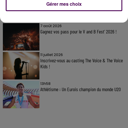
Gérer mes choix
À LA UNE
7 août 2026
Gagnez vos pass pour le V and B Fest' 2026 !
11 juillet 2026
Inscrivez-vous au casting The Voice & The Voice
Kids !
13h58
Athlétisme : Un Eurois champion du monde U20