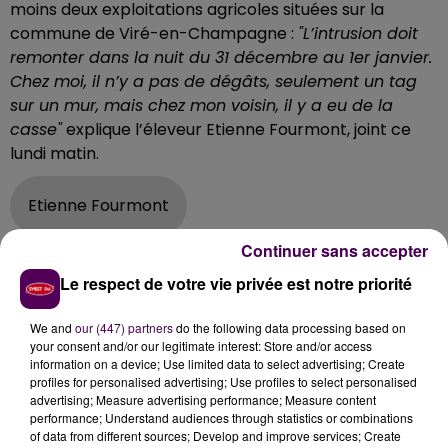
moins deux exploitations agricoles situées sur la
commune de Viré-en-Champagne :
"L’intrusion doit
remonter dans la nuit du 31 décembre au 1er janvier.
Chez moi, il n’y a pas de dégâts, seulement un tag
sur un mur, mais chez mon voisin, il y a eu de la
casse"
explique l’éleveur Etienne Fourmont, joint ce
lundi matin.
Etienne Fourmont
Continuer sans accepter
Des plaintes déposées en gendarmerie
Le respect de votre vie privée est notre priorité
Si celui qui est aussi Youtubeur affirme qu’il ne se
laissera pas impressionné par cette action, il
We and
our (447) partners
do the following data processing based on
s’attendait cependant à devenir un jour la cible
your consent and/or our legitimate interest: Store and/or access
d’extrémistes anti élevage :
"Déjà, sur ma chaîne
information on a device; Use limited data to select advertising; Create
profiles for personalised advertising; Use profiles to select personalised
YouTube je reçois parfois des messages de ce type.
advertising; Measure advertising performance; Measure content
Ça ne me fait pas peur, mais c’est plus difficile pour
performance; Understand audiences through statistics or combinations
ma famille. Des gens sont quand même entrés chez
of data from different sources; Develop and improve services; Create