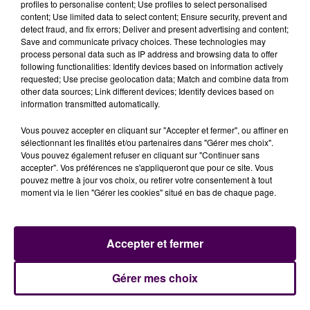
profiles to personalise content; Use profiles to select personalised
nous en pleine nuit" s
’indigne Etienne Fourmont qui
content; Use limited data to select content; Ensure security, prevent and
envisage de déposer plainte cette semaine.
detect fraud, and fix errors; Deliver and present advertising and content;
Save and communicate privacy choices. These technologies may
process personal data such as IP address and browsing data to offer
Etienne Fourmont
following functionalities: Identify devices based on information actively
requested; Use precise geolocation data; Match and combine data from
other data sources; Link different devices; Identify devices based on
information transmitted automatically.
Vous pouvez accepter en cliquant sur "Accepter et fermer", ou affiner en
sélectionnant les finalités et/ou partenaires dans "Gérer mes choix".
Vous pouvez également refuser en cliquant sur "Continuer sans
accepter". Vos préférences ne s'appliqueront que pour ce site. Vous
pouvez mettre à jour vos choix, ou retirer votre consentement à tout
moment via le lien "Gérer les cookies" situé en bas de chaque page.
À LA UNE
Accepter et fermer
Gérer mes choix
20h00
Gagnez vos pass pour le V and B Fest' 2026 !