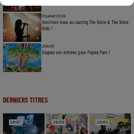
11 juillet 2026
Inscrivez-vous au casting The Voice & The Voice
Kids !
20h00
Gagnez vos entrées pour Papéa Parc !
DERNIERS TITRES
22h57
22h57
22h53
22h53
22h50
22h50