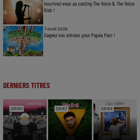
Inscrivez-vous au casting The Voice & The Voice
Kids !
7 août 2026
Gagnez vos entrées pour Papéa Parc !
DERNIERS TITRES
23h00
23h00
22h57
22h57
22h53
22h53