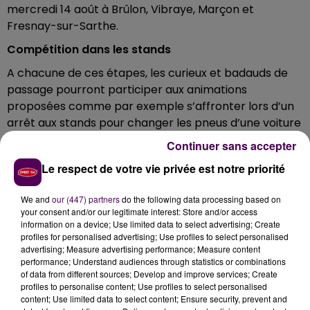
mercredi 14 août à Brûlon, Vibraye, Marçon et
Fresnay-sur-Sarthe.
Compétition dans les stands
A chacune de ces étapes, les curieux et badauds de
passage pourront participer aux animations
proposées comme par exemple s’affronter lors d’un
arrêt aux stands pour changer les pneus d’une voiture
le plus vite possible. Ils pourront également tenter de
Continuer sans accepter
répondre à des quizz pour repartir avec des cadeaux
Le respect de votre vie privée est notre priorité
souvenirs ou bien encore se prendre en photo à la
borne à selfies.
We and
our (447) partners
do the following data processing based on
Les dates à retenir :
your consent and/or our legitimate interest: Store and/or access
information on a device; Use limited data to select advertising; Create
- Mercredi 17 juillet à Brûlon - base de loisirs Fred-
profiles for personalised advertising; Use profiles to select personalised
advertising; Measure advertising performance; Measure content
Chouvier
performance; Understand audiences through statistics or combinations
of data from different sources; Develop and improve services; Create
- Jeudi 18 juillet à Vibraye - salle des fêtes
profiles to personalise content; Use profiles to select personalised
- Mardi 13 août à Marçon - lac de Varennes
content; Use limited data to select content; Ensure security, prevent and