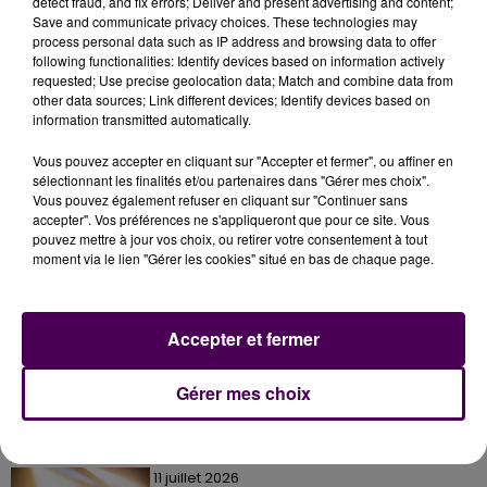
detect fraud, and fix errors; Deliver and present advertising and content;
- Jeudi 14 août à Fresnay-sur-Sarthe - place de la
Save and communicate privacy choices. These technologies may
process personal data such as IP address and browsing data to offer
République
following functionalities: Identify devices based on information actively
requested; Use precise geolocation data; Match and combine data from
other data sources; Link different devices; Identify devices based on
information transmitted automatically.
Vous pouvez accepter en cliquant sur "Accepter et fermer", ou affiner en
sélectionnant les finalités et/ou partenaires dans "Gérer mes choix".
Vous pouvez également refuser en cliquant sur "Continuer sans
accepter". Vos préférences ne s'appliqueront que pour ce site. Vous
pouvez mettre à jour vos choix, ou retirer votre consentement à tout
moment via le lien "Gérer les cookies" situé en bas de chaque page.
À LA UNE
Accepter et fermer
7 août 2026
Gagnez vos pass pour le V and B Fest' 2026 !
Gérer mes choix
11 juillet 2026