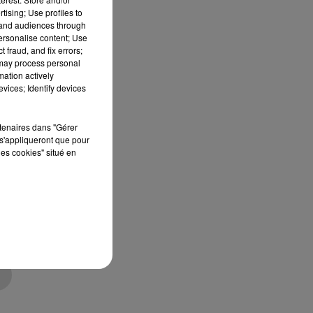
tising; Use profiles to
tand audiences through
personalise content; Use
 fraud, and fix errors;
 may process personal
mation actively
vices; Identify devices
rtenaires dans "Gérer
s'appliqueront que pour
les cookies" situé en