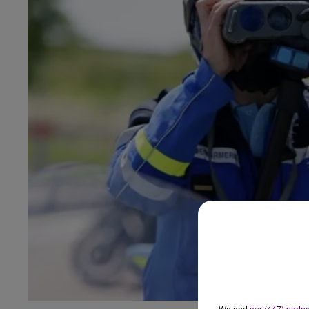
We and
our (447) partn