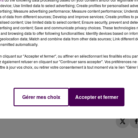
device; Use limited data to select advertising; Create profiles for personalised adver
vertising; Measure advertising performance; Measure content performance; Unders
ns of data from different sources; Develop and improve services; Create profiles to 
alised content; Use limited data to select content; Ensure security, prevent and detect
 par les gendarmes sarthois ces 12, 14 et 15 février.
ertising and content; Save and communicate privacy choices. These technologies
and browsing data to offer following functionalities: Identify devices based on infor
eolocation data; Match and combine data from other data sources; Link different de
ne, certains de leurs contrôles par radar le long des
nsmitted automatically.
février !
cliquant sur "Accepter et fermer", ou affiner en sélectionnant les finalités et/ou pa
et lieu-dit Le Magasin sur la D2 à
Saint-Rémy-des-Monts
,
 également refuser en cliquant sur "Continuer sans accepter". Vos préférences ne 
tre à jour vos choix, ou retirer votre consentement à tout moment via le lien "Gérer 
 Fontaines à
Montabon
et D304 à
Lhomme
à
Chaufour-Notre-Dame
ptibles d'être menées par les forces de l'ordre en tous
Gérer mes choix
Accepter et fermer
 sans être annoncées.