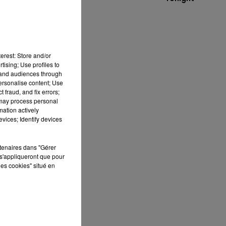
erest: Store and/or
tising; Use profiles to
tand audiences through
personalise content; Use
 fraud, and fix errors;
 may process personal
mation actively
vices; Identify devices
ie
rtenaires dans "Gérer
s'appliqueront que pour
les cookies" situé en
t