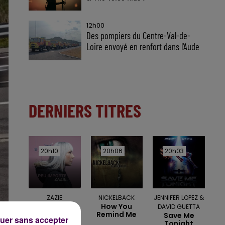
12h00
Des pompiers du Centre-Val-de-
Loire envoyé en renfort dans l'Aude
DERNIERS TITRES
20h10
20h10
20h06
20h06
20h03
20h03
ZAZIE
NICKELBACK
JENNIFER LOPEZ &
Peu Importe
How You
DAVID GUETTA
Remind Me
Save Me
uer sans accepter
Tonight