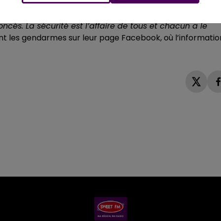
s concomitamment et tout au long de la semaine sur les
és. La sécurité est l’affaire de tous et chacun a le
t les gendarmes sur leur page Facebook, où l’informatio