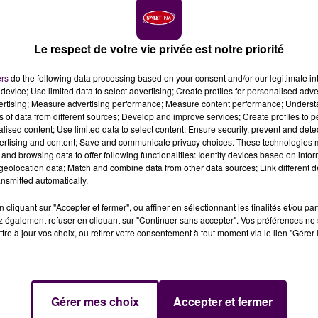
Le respect de votre vie privée est notre priorité
ers
do the following data processing based on your consent and/or our legitimate int
device; Use limited data to select advertising; Create profiles for personalised adver
vertising; Measure advertising performance; Measure content performance; Unders
ns of data from different sources; Develop and improve services; Create profiles to 
alised content; Use limited data to select content; Ensure security, prevent and detect
 liés à des vitesses excessives, les gendarmes de la
ertising and content; Save and communicate privacy choices. These technologies
 contrôle par radars.
and browsing data to offer following functionalities: Identify devices based on infor
eolocation data; Match and combine data from other data sources; Link different de
nsmitted automatically.
x ou quatre roues en Sarthe, le groupement de gendarmer
certains lieux où sont pratiqués des contrôles pour lutter
cliquant sur "Accepter et fermer", ou affiner en sélectionnant les finalités et/ou pa
 également refuser en cliquant sur "Continuer sans accepter". Vos préférences ne 
ices d’accidents. Notamment la vitesse"
:
tre à jour vos choix, ou retirer votre consentement à tout moment via le lien "Gérer 
teur du
Chevain
, puis rue de la Gare à
Coulombiers
et
eau du lieu-dit du Petit-Couléard à
Cérans-Foulletourte
à
Rouessé-Vassé
, de 15h30 à 16h15 sur la
D4
à
Parennes
e
Gérer mes choix
Accepter et fermer
e