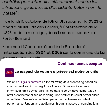
contrôles pour lutter plus efficacement contre les
infractions génératrices d’accidents. Notamment la
vitesse"
:
- ce lundi 16 octobre, de 10h à 13h, radar sur la
D323
à
Cherré
, au lieu-dit des Bordes, à l'intersection de la
D323 et de la rue Triger, dans le sens Le Mans - La
Ferté-Bernard
- ce mardi 17 octobre à partir de 8h, radar à
l'intersection des
D304
et
D305
sur la commune de
La
Chartre-sur-le Loir
Continuer sans accepter
- ce mercredi 18 octobre de 6h à 8h sur la
D304
à
Le respect de votre vie privée est notre priorité
hauteur de la commune d'
Aigné
- ce vendredi 20 octobre, sur la
D323
, de 8h à 12h à
We and
our (447) partners
do the following data processing based on
Cérans-Foulletourte
au lieu-dit Château-Sénéchal
your consent and/or our legitimate interest: Store and/or access
information on a device; Use limited data to select advertising; Create
puis Le Petit-Couléard, dans le sens La Flèche - Le
profiles for personalised advertising; Use profiles to select personalised
Mans
advertising; Measure advertising performance; Measure content
performance; Understand audiences through statistics or combinations
"Naturellement, d'autres contrôles seront réalisés