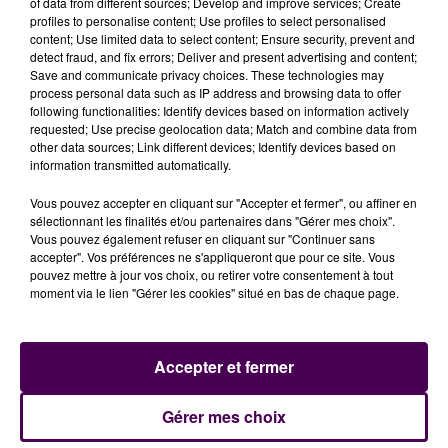
of data from different sources; Develop and improve services; Create
concomitamment et tout au long de la semaine sur
profiles to personalise content; Use profiles to select personalised
content; Use limited data to select content; Ensure security, prevent and
les routes du département sans pour autant être
detect fraud, and fix errors; Deliver and present advertising and content;
annoncés. La sécurité est l’affaire de tous et chacun
Save and communicate privacy choices. These technologies may
a le devoir de se sentir responsable au
process personal data such as IP address and browsing data to offer
following functionalities: Identify devices based on information actively
volant"
concluent les gendarmes sur leur page
requested; Use precise geolocation data; Match and combine data from
Facebook, où l’information est aussi disponible.
other data sources; Link different devices; Identify devices based on
information transmitted automatically.
Vous pouvez accepter en cliquant sur "Accepter et fermer", ou affiner en
sélectionnant les finalités et/ou partenaires dans "Gérer mes choix".
Vous pouvez également refuser en cliquant sur "Continuer sans
accepter". Vos préférences ne s'appliqueront que pour ce site. Vous
pouvez mettre à jour vos choix, ou retirer votre consentement à tout
moment via le lien "Gérer les cookies" situé en bas de chaque page.
Accepter et fermer
À LA UNE
Gérer mes choix
7 août 2026