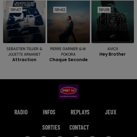
19h47
19h47
19h42
19h42
19h38
19h38
SEBASTIEN TELLIER &
PIERRE GARNIER & M.
AVICII
Hey Brother
JULIETTE ARMANET
POKORA
Attraction
Chaque Seconde
RADIO
INFOS
REPLAYS
JEUX
SORTIES
CONTACT