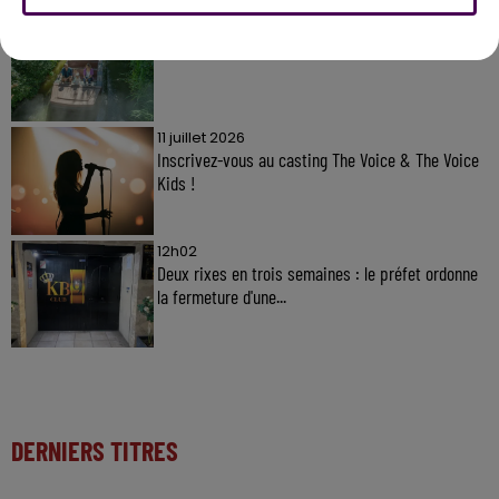
31 juillet 2026
Gagnez vos entrées à Terra Botanica !
11 juillet 2026
Inscrivez-vous au casting The Voice & The Voice
Kids !
12h02
Deux rixes en trois semaines : le préfet ordonne
la fermeture d'une...
DERNIERS TITRES