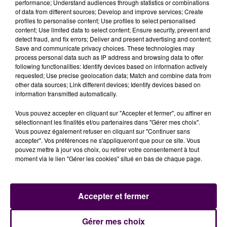
performance; Understand audiences through statistics or combinations
of data from different sources; Develop and improve services; Create
"Naturellement, d'autres contrôles seront réalisés
profiles to personalise content; Use profiles to select personalised
concomitamment et tout au long de la semaine sur
content; Use limited data to select content; Ensure security, prevent and
detect fraud, and fix errors; Deliver and present advertising and content;
les routes du département sans pour autant être
Save and communicate privacy choices. These technologies may
annoncés. La sécurité est l’affaire de tous et chacun
process personal data such as IP address and browsing data to offer
a le devoir de se sentir responsable au
following functionalities: Identify devices based on information actively
requested; Use precise geolocation data; Match and combine data from
volant"
concluent les gendarmes sur leur page
other data sources; Link different devices; Identify devices based on
Facebook, où l’information est aussi disponible.
information transmitted automatically.
Vous pouvez accepter en cliquant sur "Accepter et fermer", ou affiner en
sélectionnant les finalités et/ou partenaires dans "Gérer mes choix".
Vous pouvez également refuser en cliquant sur "Continuer sans
accepter". Vos préférences ne s'appliqueront que pour ce site. Vous
pouvez mettre à jour vos choix, ou retirer votre consentement à tout
moment via le lien "Gérer les cookies" situé en bas de chaque page.
Accepter et fermer
À LA UNE
Gérer mes choix