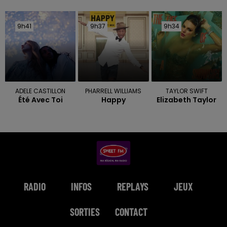
9h41
9h41
9h37
9h37
9h34
9h34
ADELE CASTILLON
PHARRELL WILLIAMS
TAYLOR SWIFT
Été Avec Toi
Happy
Elizabeth Taylor
RADIO
INFOS
REPLAYS
JEUX
SORTIES
CONTACT