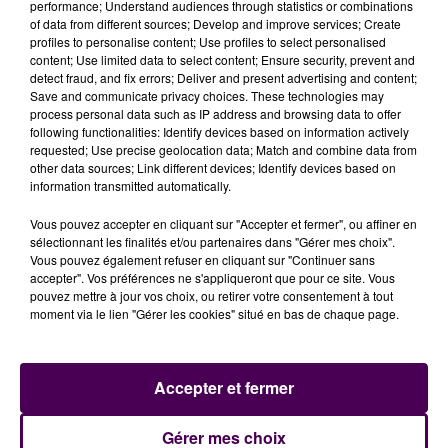
performance; Understand audiences through statistics or combinations
Mans
of data from different sources; Develop and improve services; Create
profiles to personalise content; Use profiles to select personalised
"Naturellement, d'autres contrôles seront réalisés
content; Use limited data to select content; Ensure security, prevent and
concomitamment et tout au long de la semaine sur
detect fraud, and fix errors; Deliver and present advertising and content;
Save and communicate privacy choices. These technologies may
les routes du département sans pour autant être
process personal data such as IP address and browsing data to offer
annoncés. La sécurité est l’affaire de tous et chacun
following functionalities: Identify devices based on information actively
a le devoir de se sentir responsable au
requested; Use precise geolocation data; Match and combine data from
other data sources; Link different devices; Identify devices based on
volant"
concluent les gendarmes sur leur page
information transmitted automatically.
Facebook, où l’information est aussi disponible.
Vous pouvez accepter en cliquant sur "Accepter et fermer", ou affiner en
sélectionnant les finalités et/ou partenaires dans "Gérer mes choix".
Vous pouvez également refuser en cliquant sur "Continuer sans
accepter". Vos préférences ne s'appliqueront que pour ce site. Vous
pouvez mettre à jour vos choix, ou retirer votre consentement à tout
moment via le lien "Gérer les cookies" situé en bas de chaque page.
Accepter et fermer
À LA UNE
Gérer mes choix