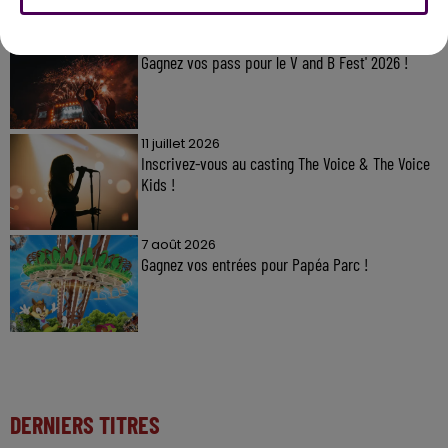
7 août 2026
Gagnez vos pass pour le V and B Fest' 2026 !
11 juillet 2026
Inscrivez-vous au casting The Voice & The Voice
Kids !
7 août 2026
Gagnez vos entrées pour Papéa Parc !
DERNIERS TITRES