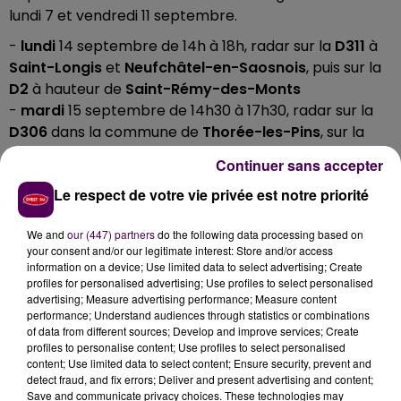
lundi 7 et vendredi 11 septembre.
-
lundi
14 septembre de 14h à 18h, radar sur la
D311
à
Saint-Longis
et
Neufchâtel-en-Saosnois
, puis sur la
D2
à hauteur de
Saint-Rémy-des-Monts
-
mardi
15 septembre de 14h30 à 17h30, radar sur la
D306
dans la commune de
Thorée-les-Pins
, sur la
D13
à
Luché-Pringé
, sur les
D305
et
D76
au
Lude
Continuer sans accepter
-
mercredi
16 septembre de 14h45 à 16h45, radar sur
Le respect de votre vie privée est notre priorité
la
D310
à
Sillé-le-Guillaume
, puis sur la
D304
à
Conlie
"En vous signalant ces contrôles, notre seul objectif
We and
our (447) partners
do the following data processing based on
est de vous associer à la lutte contre l’insécurité
your consent and/or our legitimate interest: Store and/or access
information on a device; Use limited data to select advertising; Create
routière pour laquelle le gendarme peut beaucoup
profiles for personalised advertising; Use profiles to select personalised
mais ne peut pas tout"
fait savoir le groupement
advertising; Measure advertising performance; Measure content
départemental, avant de souligner que
performance; Understand audiences through statistics or combinations
of data from different sources; Develop and improve services; Create
"naturellement, d'autres contrôles seront réalisés
profiles to personalise content; Use profiles to select personalised
concomitamment et tout au long de la semaine sur
content; Use limited data to select content; Ensure security, prevent and
les routes sans pour autant être annoncés"
.
detect fraud, and fix errors; Deliver and present advertising and content;
Save and communicate privacy choices. These technologies may