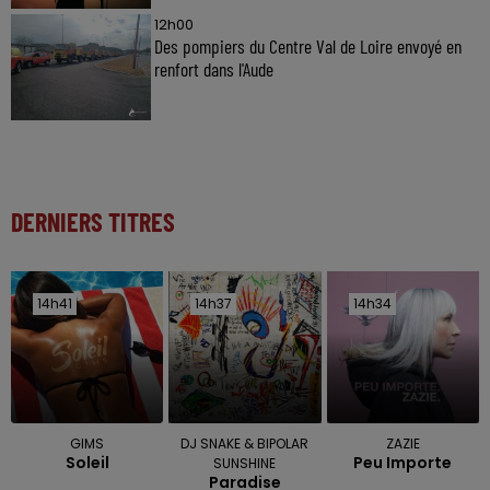
12h00
Des pompiers du Centre Val de Loire envoyé en
renfort dans l'Aude
DERNIERS TITRES
14h41
14h41
14h37
14h37
14h34
14h34
GIMS
DJ SNAKE & BIPOLAR
ZAZIE
Soleil
Peu Importe
SUNSHINE
Paradise