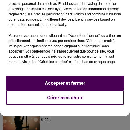
process personal data such as IP address and browsing data to offer
following functionalities: Identify devices based on information actively
requested; Use precise geolocation data; Match and combine data from
other data sources; Link different devices; Identify devices based on
information transmitted automatically.
Vous pouvez accepter en cliquant sur "Accepter et fermer", ou affiner en
sélectionnant les finalités et/ou partenaires dans "Gérer mes choix".
Vous pouvez également refuser en cliquant sur "Continuer sans
accepter". Vos préférences ne s'appliqueront que pour ce site. Vous
pouvez mettre à jour vos choix, ou retirer votre consentement à tout
À LA UNE
moment via le lien "Gérer les cookies" situé en bas de chaque page.
31 juillet 2026
Accepter et fermer
Gagnez vos entrées à Terra Botanica !
Gérer mes choix
11 juillet 2026
Inscrivez-vous au casting The Voice & The Voice
Kids !