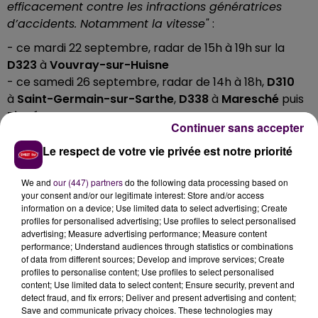
efficacement contre les infractions génératrices
d’accidents. Notamment la vitesse"
:
- ce mardi 22 septembre, radar de 15h à 19h sur la
D323
à
Vouvray-sur-Huisne
- ce samedi 26 septembre, radar de 14h à 18h,
D310
à
Saint-Germain-sur-Sarthe
,
D338
à
Maresché
puis
Piacé
Continuer sans accepter
- ce samedi 26 septembre, radar de 14h30 à 17h30,
D53
à
Cherreau
,
D36
à
Courgenard
,
D302
/
D36
à
Le respect de votre vie privée est notre priorité
Melleray
We and
our (447) partners
do the following data processing based on
"Naturellement, d'autres contrôles seront réalisés
your consent and/or our legitimate interest: Store and/or access
concomitamment et tout au long de la semaine sur
information on a device; Use limited data to select advertising; Create
profiles for personalised advertising; Use profiles to select personalised
les routes du département
sans pour autant être
advertising; Measure advertising performance; Measure content
annoncés
. La sécurité est l’affaire de tous et chacun
performance; Understand audiences through statistics or combinations
a le devoir de se sentir responsable au
of data from different sources; Develop and improve services; Create
profiles to personalise content; Use profiles to select personalised
volant"
concluent les gendarmes sur leur page
content; Use limited data to select content; Ensure security, prevent and
Facebook, où l’information est aussi disponible.
detect fraud, and fix errors; Deliver and present advertising and content;
Save and communicate privacy choices. These technologies may