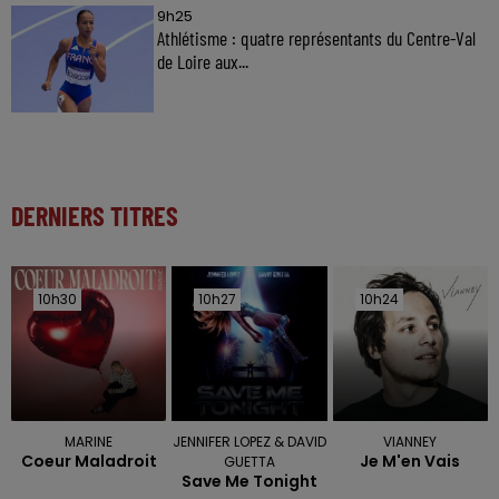
9h25
Athlétisme : quatre représentants du Centre-Val
de Loire aux...
DERNIERS TITRES
10h30
10h30
10h27
10h27
10h24
10h24
MARINE
JENNIFER LOPEZ & DAVID
VIANNEY
Coeur Maladroit
Je M'en Vais
GUETTA
Save Me Tonight