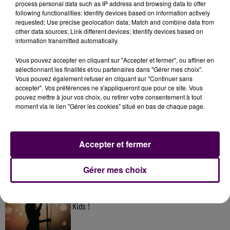
process personal data such as IP address and browsing data to offer
following functionalities: Identify devices based on information actively
requested; Use precise geolocation data; Match and combine data from
other data sources; Link different devices; Identify devices based on
information transmitted automatically.
Vous pouvez accepter en cliquant sur "Accepter et fermer", ou affiner en
sélectionnant les finalités et/ou partenaires dans "Gérer mes choix".
Vous pouvez également refuser en cliquant sur "Continuer sans
accepter". Vos préférences ne s'appliqueront que pour ce site. Vous
pouvez mettre à jour vos choix, ou retirer votre consentement à tout
À LA UNE
moment via le lien "Gérer les cookies" situé en bas de chaque page.
7 août 2026
Gagnez vos pass pour le V and B Fest' 2026 !
Accepter et fermer
Gérer mes choix
11 juillet 2026
Inscrivez-vous au casting The Voice & The Voice
Kids !