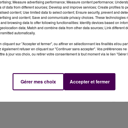
vertising; Measure advertising performance; Measure content performance; Unders
ns of data from different sources; Develop and improve services; Create profiles to 
alised content; Use limited data to select content; Ensure security, prevent and detect
rs de ce seul samedi 24 juin, ce sont plus de 12 hectar
ertising and content; Save and communicate privacy choices. These technologies
en différents secteurs du département.
and browsing data to offer following functionalities: Identify devices based on infor
eolocation data; Match and combine data from other data sources; Link different de
nsmitted automatically.
aye, 3,5 hectares de blé ont été la proie des flammes en
la soirée. A Parigné-l’Evêque, les pompiers ont été appel
cliquant sur "Accepter et fermer", ou affiner en sélectionnant les finalités et/ou pa
 également refuser en cliquant sur "Continuer sans accepter". Vos préférences ne 
de récoltes ont brûlé ainsi qu’une moissonneuse-batteuse
tre à jour vos choix, ou retirer votre consentement à tout moment via le lien "Gérer 
 Amné-en-Champagne : intervention de quatre centres
ussi détruit 2 hectares de récoltes. De moindre ampleur, 
D307 à hauteur de Pontvallain, en deux zones du lieu-dit de
n champ.
Gérer mes choix
Accepter et fermer