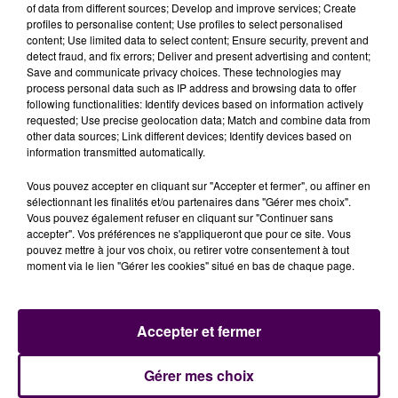
conducteurs respectaient le code. La majorité des
of data from different sources; Develop and improve services; Create
profiles to personalise content; Use profiles to select personalised
accidents est due à des défauts de comportement
content; Use limited data to select content; Ensure security, prevent and
et les vitesses excessives en sont l’une des causes.
detect fraud, and fix errors; Deliver and present advertising and content;
Les radars à double-sens permettent de lutter avec
Save and communicate privacy choices. These technologies may
process personal data such as IP address and browsing data to offer
plus d’efficacité contre les excès de vitesse qui
following functionalities: Identify devices based on information actively
mettent en danger tous les usagers de la
requested; Use precise geolocation data; Match and combine data from
route"
commente-t-on du côté des services de l’Etat.
other data sources; Link different devices; Identify devices based on
information transmitted automatically.
Vous pouvez accepter en cliquant sur "Accepter et fermer", ou affiner en
sélectionnant les finalités et/ou partenaires dans "Gérer mes choix".
Vous pouvez également refuser en cliquant sur "Continuer sans
accepter". Vos préférences ne s'appliqueront que pour ce site. Vous
pouvez mettre à jour vos choix, ou retirer votre consentement à tout
moment via le lien "Gérer les cookies" situé en bas de chaque page.
Accepter et fermer
À LA UNE
Gérer mes choix
31 juillet 2026