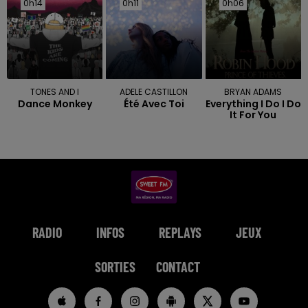
0h14
0h14
0h11
0h11
0h06
0h06
TONES AND I
ADELE CASTILLON
BRYAN ADAMS
Dance Monkey
Été Avec Toi
Everything I Do I Do
It For You
RADIO
INFOS
REPLAYS
JEUX
SORTIES
CONTACT