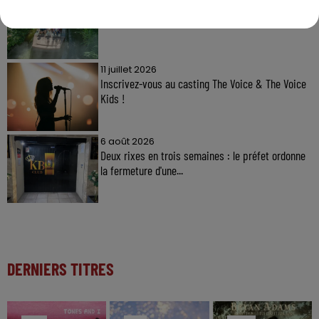
Gagnez vos entrées à Terra Botanica !
11 juillet 2026
Inscrivez-vous au casting The Voice & The Voice
Kids !
6 août 2026
Deux rixes en trois semaines : le préfet ordonne
la fermeture d'une...
DERNIERS TITRES