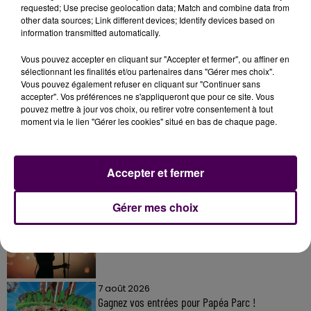
requested; Use precise geolocation data; Match and combine data from
other data sources; Link different devices; Identify devices based on
information transmitted automatically.
Vous pouvez accepter en cliquant sur "Accepter et fermer", ou affiner en
sélectionnant les finalités et/ou partenaires dans "Gérer mes choix".
Vous pouvez également refuser en cliquant sur "Continuer sans
accepter". Vos préférences ne s'appliqueront que pour ce site. Vous
À LA UNE
pouvez mettre à jour vos choix, ou retirer votre consentement à tout
moment via le lien "Gérer les cookies" situé en bas de chaque page.
7 août 2026
Gagnez vos pass pour le V and B Fest' 2026 !
Accepter et fermer
Gérer mes choix
11 juillet 2026
Inscrivez-vous au casting The Voice & The Voice
Kids !
7 août 2026
Gagnez vos entrées pour Papéa Parc !