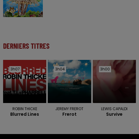
DERNIERS TITRES
3h07
3h07
3h04
3h04
3h00
3h00
ROBIN THICKE
JEREMY FREROT
LEWIS CAPALDI
Blurred Lines
Frerot
Survive