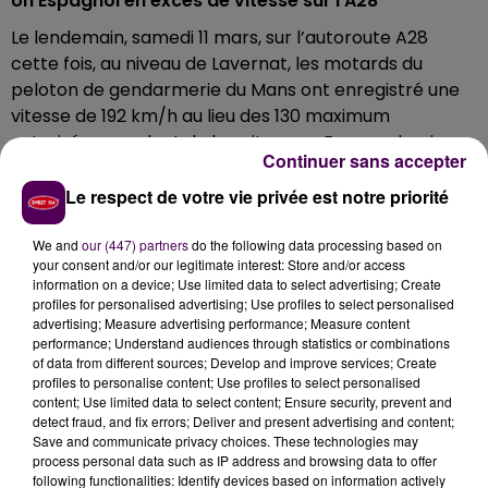
Un Espagnol en excès de vitesse sur l'A28
Le lendemain, samedi 11 mars, sur l’autoroute A28
cette fois, au niveau de Lavernat, les motards du
peloton de gendarmerie du Mans ont enregistré une
vitesse de 192 km/h au lieu des 130 maximum
autorisés : au volant de la voiture, un Espagnol, qui
Continuer sans accepter
s’est acquitté d’une consignation à 750 euros et qui a
dû laisser son permis.
Le respect de votre vie privée est notre priorité
Titulaire du permis probatoire
We and
our (447) partners
do the following data processing based on
your consent and/or our legitimate interest: Store and/or access
Enfin, le même jour, vers 16h, à nouveau sur l’A28 mais
information on a device; Use limited data to select advertising; Create
à hauteur de Chérancé, les gendarmes du peloton
profiles for personalised advertising; Use profiles to select personalised
motorisé de Maresché ont contrôlé un automobiliste
advertising; Measure advertising performance; Measure content
performance; Understand audiences through statistics or combinations
à 195 km/h : en période probatoire, l’intéressé n’aurait
of data from different sources; Develop and improve services; Create
pas dû dépasser 110. Âgé de 35 ans, cet habitant du
profiles to personalise content; Use profiles to select personalised
Calvados s’est immédiatement vu retirer son permis.
content; Use limited data to select content; Ensure security, prevent and
detect fraud, and fix errors; Deliver and present advertising and content;
Save and communicate privacy choices. These technologies may
process personal data such as IP address and browsing data to offer
following functionalities: Identify devices based on information actively