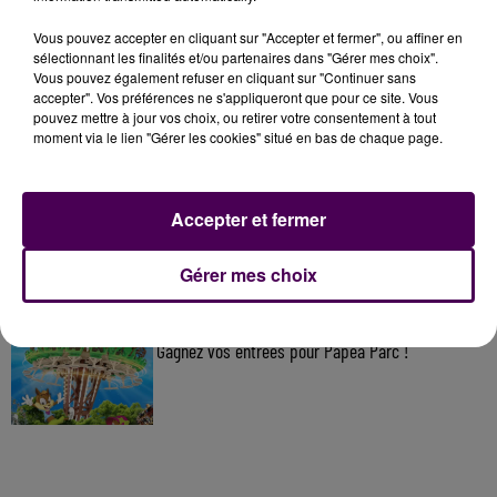
À LA UNE
Vous pouvez accepter en cliquant sur "Accepter et fermer", ou affiner en
sélectionnant les finalités et/ou partenaires dans "Gérer mes choix".
Vous pouvez également refuser en cliquant sur "Continuer sans
accepter". Vos préférences ne s'appliqueront que pour ce site. Vous
7 août 2026
pouvez mettre à jour vos choix, ou retirer votre consentement à tout
Gagnez vos pass pour le V and B Fest' 2026 !
moment via le lien "Gérer les cookies" situé en bas de chaque page.
Accepter et fermer
11 juillet 2026
Inscrivez-vous au casting The Voice & The Voice
Kids !
Gérer mes choix
7 août 2026
Gagnez vos entrées pour Papéa Parc !