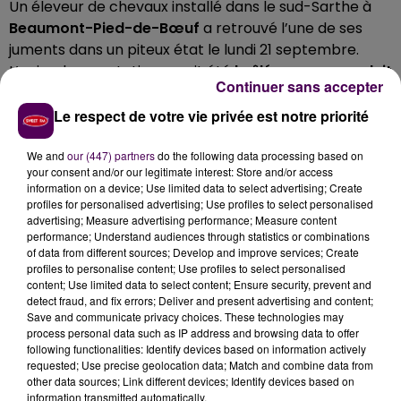
Un éleveur de chevaux installé dans le sud-Sarthe à
Beaumont-Pied-de-Bœuf
a retrouvé l’une de ses
juments dans un piteux état le lundi 21 septembre.
L’animal en gestation aurait été
brûlé avec un produit
Continuer sans accepter
qui pourrait être de l’acide
. Malgré l’intervention d’un
vétérinaire, l’équidé
n’a pas survécu à ses blessures
.
Le respect de votre vie privée est notre priorité
Les gendarmes de la brigade locale étaient sur place
ce mardi matin. Le dossier est déjà entre les mains du
We and
our (447) partners
do the following data processing based on
your consent and/or our legitimate interest: Store and/or access
parquet du Mans. Le propriétaire se dit dépité :
"Le fait
information on a device; Use limited data to select advertising; Create
qu’elle attendait un poulain, ça fait doublement
profiles for personalised advertising; Use profiles to select personalised
mal"
réagit Philippe Ferré.
advertising; Measure advertising performance; Measure content
performance; Understand audiences through statistics or combinations
of data from different sources; Develop and improve services; Create
profiles to personalise content; Use profiles to select personalised
content; Use limited data to select content; Ensure security, prevent and
detect fraud, and fix errors; Deliver and present advertising and content;
Save and communicate privacy choices. These technologies may
process personal data such as IP address and browsing data to offer
following functionalities: Identify devices based on information actively
requested; Use precise geolocation data; Match and combine data from
other data sources; Link different devices; Identify devices based on
information transmitted automatically.