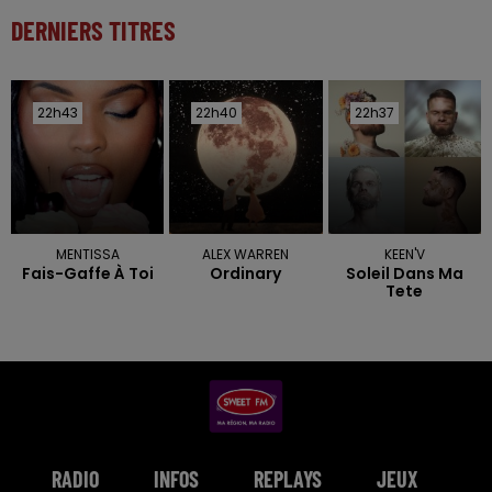
DERNIERS TITRES
22h43
22h43
22h40
22h40
22h37
22h37
MENTISSA
ALEX WARREN
KEEN'V
Fais-Gaffe À Toi
Ordinary
Soleil Dans Ma
Tete
RADIO
INFOS
REPLAYS
JEUX