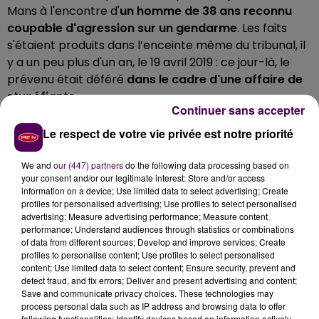
Mans à l'encontre d'
un homme de 38 ans reconnu
coupable d'agression sur un gendarme
. Les faits
s'étaient produits dans l’enceinte même du tribunal, il
y a un peu plus d'un an, le 19 avril 2019 : ce jour-là, le
prévenu était déféré
dans le cadre d'une affaire de
stupéfiants
.
Continuer sans accepter
MENACES DE MORT
Le respect de votre vie privée est notre priorité
Le trentenaire s’en était pris au représentant des
We and
our (447) partners
do the following data processing based on
forces de l'ordre dans des escaliers,
en griffant sa
your consent and/or our legitimate interest: Store and/or access
victime à la main et au bras... après l’avoir menacée
information on a device; Use limited data to select advertising; Create
de mort
, à plusieurs reprises. Actuellement incarcéré
profiles for personalised advertising; Use profiles to select personalised
advertising; Measure advertising performance; Measure content
à Argentan, ce Martiniquais d’origine devait
performance; Understand audiences through statistics or combinations
normalement être libéré le mois prochain. Les juges
of data from different sources; Develop and improve services; Create
l’ont également condamné à verser
200 euros au
profiles to personalise content; Use profiles to select personalised
content; Use limited data to select content; Ensure security, prevent and
titre du préjudice moral
.
detect fraud, and fix errors; Deliver and present advertising and content;
Save and communicate privacy choices. These technologies may
process personal data such as IP address and browsing data to offer
following functionalities: Identify devices based on information actively