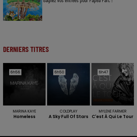
Gagnez vos entrées pour Papéa Parc !
DERNIERS TITRES
6h56
6h56
6h50
6h50
6h47
6h47
MARINA KAYE
COLDPLAY
MYLENE FARMER
Homeless
A Sky Full Of Stars
C'est À Qui Le Tour