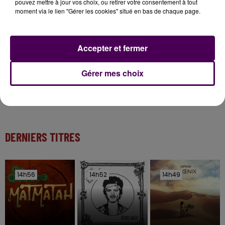
pouvez mettre à jour vos choix, ou retirer votre consentement à tout
Inscrivez-vous au casting The Voice & The Voice
moment via le lien "Gérer les cookies" situé en bas de chaque page.
Kids !
Accepter et fermer
7 août 2026
Gagnez vos entrées pour Papéa Parc !
Gérer mes choix
DERNIERS TITRES
14h56
14h56
14h52
14h52
14h49
14h49