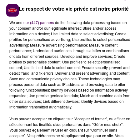
d'assurer la continuité du service, annonce un retour à
Le respect de votre vie privée est notre priorité
la normale pour 10h30.
We and
our (447) partners
do the following data processing based on
your consent and/or our legitimate interest: Store and/or access
information on a device; Use limited data to select advertising; Create
profiles for personalised advertising; Use profiles to select personalised
advertising; Measure advertising performance; Measure content
performance; Understand audiences through statistics or combinations
of data from different sources; Develop and improve services; Create
profiles to personalise content; Use profiles to select personalised
content; Use limited data to select content; Ensure security, prevent and
detect fraud, and fix errors; Deliver and present advertising and content;
Save and communicate privacy choices. These technologies may
process personal data such as IP address and browsing data to offer
À LA UNE
following functionalities: Identify devices based on information actively
requested; Use precise geolocation data; Match and combine data from
other data sources; Link different devices; Identify devices based on
7 août 2026
information transmitted automatically.
Gagnez vos pass pour le V and B Fest' 2026 !
Vous pouvez accepter en cliquant sur "Accepter et fermer", ou affiner en
sélectionnant les finalités et/ou partenaires dans "Gérer mes choix".
Vous pouvez également refuser en cliquant sur "Continuer sans
accepter". Vos préférences ne s'appliqueront que pour ce site. Vous
11 juillet 2026