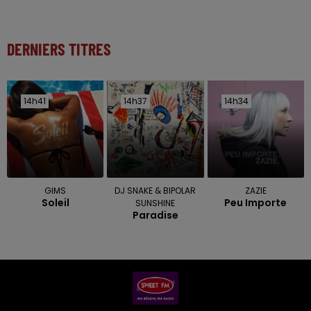
DERNIERS TITRES
14h41
14h41
14h37
14h37
14h34
14h34
GIMS
DJ SNAKE & BIPOLAR
ZAZIE
Soleil
Peu Importe
SUNSHINE
Paradise