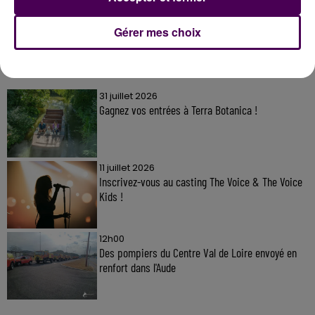
Gérer mes choix
À LA UNE
31 juillet 2026
Gagnez vos entrées à Terra Botanica !
11 juillet 2026
Inscrivez-vous au casting The Voice & The Voice
Kids !
12h00
Des pompiers du Centre Val de Loire envoyé en
renfort dans l'Aude