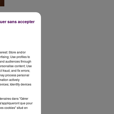
uer sans accepter
,
l.
erest: Store and/or
tising; Use profiles to
tand audiences through
et
personalise content; Use
 fraud, and fix errors;
 may process personal
à
mation actively
vices; Identify devices
rtenaires dans "Gérer
s'appliqueront que pour
les cookies" situé en