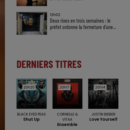
12h02
Deux rixes en trois semaines : le
préfet ordonne la fermeture d'une...
DERNIERS TITRES
20h20
20h20
20h17
20h17
20h14
20h14
BLACK EYED PEAS
CORNEILLE &
JUSTIN BIEBER
Shut Up
Love Yourself
VITAA
Ensemble