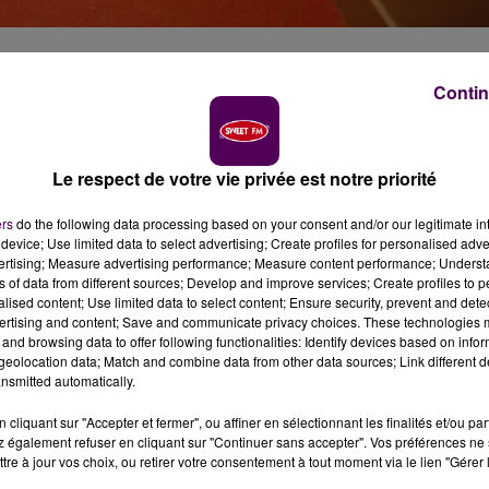
in
Contin
e Glos-la-Ferrière : il y a moins de deux semaines, un
ssement ornais. Tout le monde a été testé, et le verdict
Le respect de votre vie privée est notre priorité
tats positifs chez les résidents, trois parmi le personne
ers
do the following data processing based on your consent and/or our legitimate int
device; Use limited data to select advertising; Create profiles for personalised adver
vertising; Measure advertising performance; Measure content performance; Unders
 que la situation ne dégénère. Dans l’Orne,
46 résidents 
ns of data from different sources; Develop and improve services; Create profiles to 
AD de Glos-la-Ferrière
, dès le 24 octobre. La veille,
une
alised content; Use limited data to select content; Ensure security, prevent and detect
ertising and content; Save and communicate privacy choices. These technologies
Il a donc fallu agir, comme au printemps dernier. Même si 
and browsing data to offer following functionalities: Identify devices based on infor
ade.
eolocation data; Match and combine data from other data sources; Link different de
nsmitted automatically.
cliquant sur "Accepter et fermer", ou affiner en sélectionnant les finalités et/ou pa
ment et physiquement"
explique Charlotte Frédéric, la
 également refuser en cliquant sur "Continuer sans accepter". Vos préférences ne 
g-car et caravanes pour loger les soignants à
tre à jour vos choix, ou retirer votre consentement à tout moment via le lien "Gérer 