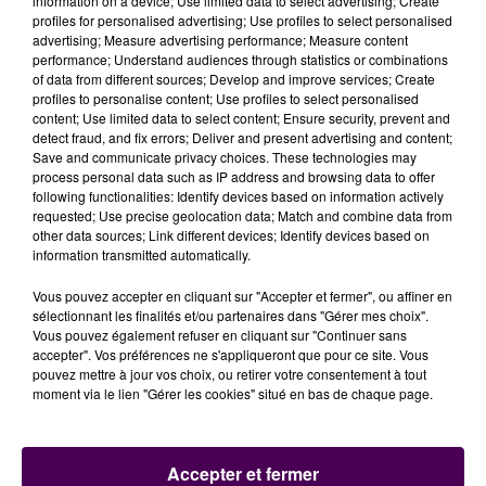
information on a device; Use limited data to select advertising; Create
psychiques, peut tenir des propos suicidaires et suit
profiles for personalised advertising; Use profiles to select personalised
pour cela un traitement qu'il n'a pas sur lui"
.
advertising; Measure advertising performance; Measure content
performance; Understand audiences through statistics or combinations
Appel à témoin lancé
of data from different sources; Develop and improve services; Create
profiles to personalise content; Use profiles to select personalised
Les investigations entreprises n'avaient, 24 heures
content; Use limited data to select content; Ensure security, prevent and
après la disparition, pas permis de retrouver Yacine
detect fraud, and fix errors; Deliver and present advertising and content;
Save and communicate privacy choices. These technologies may
Djebaili. D’où l’appel à témoin lancé ce jeudi 17
process personal data such as IP address and browsing data to offer
octobre :
"En cas de renseignements pouvant aider
following functionalities: Identify devices based on information actively
à la découverte ou à la localisation de cette
requested; Use precise geolocation data; Match and combine data from
other data sources; Link different devices; Identify devices based on
personne, bien vouloir prendre attache avec la
information transmitted automatically.
brigade de gendarmerie de Oisseau-le-Petit au 02
33 26 80 17 ou composer simplement le 17"
indique-t-
Vous pouvez accepter en cliquant sur "Accepter et fermer", ou affiner en
sélectionnant les finalités et/ou partenaires dans "Gérer mes choix".
on.
Vous pouvez également refuser en cliquant sur "Continuer sans
accepter". Vos préférences ne s'appliqueront que pour ce site. Vous
pouvez mettre à jour vos choix, ou retirer votre consentement à tout
moment via le lien "Gérer les cookies" situé en bas de chaque page.
Accepter et fermer