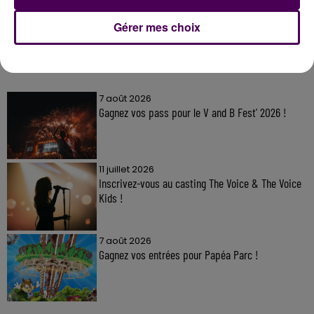
Gérer mes choix
À LA UNE
7 août 2026
Gagnez vos pass pour le V and B Fest' 2026 !
11 juillet 2026
Inscrivez-vous au casting The Voice & The Voice
Kids !
7 août 2026
Gagnez vos entrées pour Papéa Parc !