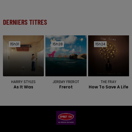
DERNIERS TITRES
15h31
15h31
15h28
15h28
15h24
15h24
HARRY STYLES
JEREMY FREROT
THE FRAY
As It Was
Frerot
How To Save A Life