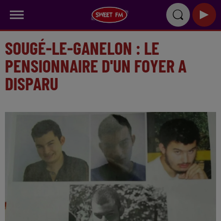
SOUGÉ-LE-GANELON : LE
PENSIONNAIRE D'UN FOYER A
DISPARU