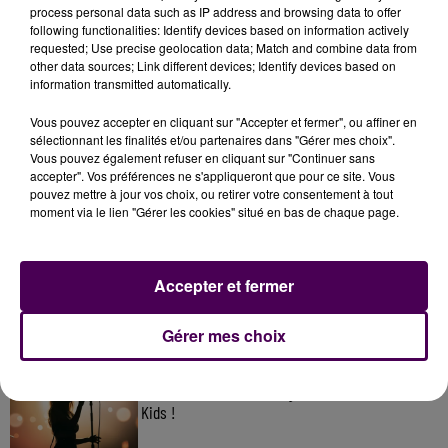
process personal data such as IP address and browsing data to offer
following functionalities: Identify devices based on information actively
requested; Use precise geolocation data; Match and combine data from
other data sources; Link different devices; Identify devices based on
information transmitted automatically.
Vous pouvez accepter en cliquant sur "Accepter et fermer", ou affiner en
sélectionnant les finalités et/ou partenaires dans "Gérer mes choix".
Vous pouvez également refuser en cliquant sur "Continuer sans
accepter". Vos préférences ne s'appliqueront que pour ce site. Vous
pouvez mettre à jour vos choix, ou retirer votre consentement à tout
À LA UNE
moment via le lien "Gérer les cookies" situé en bas de chaque page.
31 juillet 2026
Accepter et fermer
Gagnez vos entrées à Terra Botanica !
Gérer mes choix
11 juillet 2026
Inscrivez-vous au casting The Voice & The Voice
Kids !