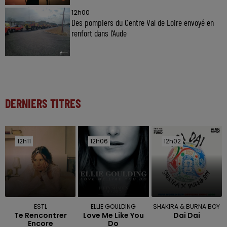
12h00
Des pompiers du Centre Val de Loire envoyé en
renfort dans l'Aude
DERNIERS TITRES
12h11
12h11
12h06
12h06
12h02
12h02
ESTL
ELLIE GOULDING
SHAKIRA & BURNA BOY
Te Rencontrer
Love Me Like You
Dai Dai
Encore
Do