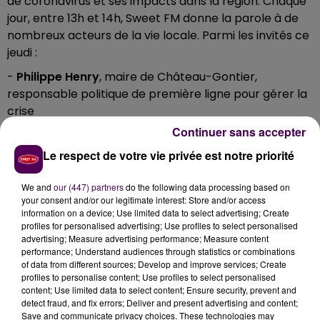
de coronavirus et ses impacts dans la région. Chaque
jour, entre 13h et 14h, Sweet FM donne la parole à de
nombreux acteurs de la vie locale. Parmi les invités ce
jeudi :
-
Philippe Henry
, maire de Château-Gontier,
responsable politique de première ligne pour gérer la
crise
Continuer sans accepter
-
Bruno Peltier
, délégué syndical Force Ouvrière au
sein de la SETRAM, pour évoquer le
"droit de retrait"
Le respect de votre vie privée est notre priorité
que font valoir les conducteurs de bus de
l'agglomération du Mans
We and
our (447) partners
do the following data processing based on
your consent and/or our legitimate interest: Store and/or access
-
Valérie Texier
, infirmière à Méral, pour évoquer son
information on a device; Use limited data to select advertising; Create
profiles for personalised advertising; Use profiles to select personalised
quotidien en ces temps de crise sanitaire
advertising; Measure advertising performance; Measure content
A réécouter en podcast :
performance; Understand audiences through statistics or combinations
of data from different sources; Develop and improve services; Create
profiles to personalise content; Use profiles to select personalised
Émission du jeudi 7 mai
content; Use limited data to select content; Ensure security, prevent and
detect fraud, and fix errors; Deliver and present advertising and content;
Save and communicate privacy choices. These technologies may