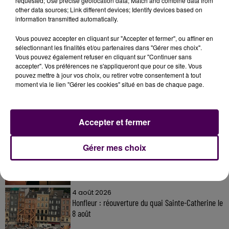
requested; Use precise geolocation data; Match and combine data from
other data sources; Link different devices; Identify devices based on
information transmitted automatically.
Vous pouvez accepter en cliquant sur "Accepter et fermer", ou affiner en
sélectionnant les finalités et/ou partenaires dans "Gérer mes choix".
Vous pouvez également refuser en cliquant sur "Continuer sans
À LA UNE
accepter". Vos préférences ne s'appliqueront que pour ce site. Vous
pouvez mettre à jour vos choix, ou retirer votre consentement à tout
moment via le lien "Gérer les cookies" situé en bas de chaque page.
31 juillet 2026
Gagnez vos entrées à Terra Botanica !
Accepter et fermer
11 juillet 2026
Gérer mes choix
Inscrivez-vous au casting The Voice & The Voice
Kids !
4 août 2026
Honfleur : réouverture du quai Sainte-Catherine le
8 août