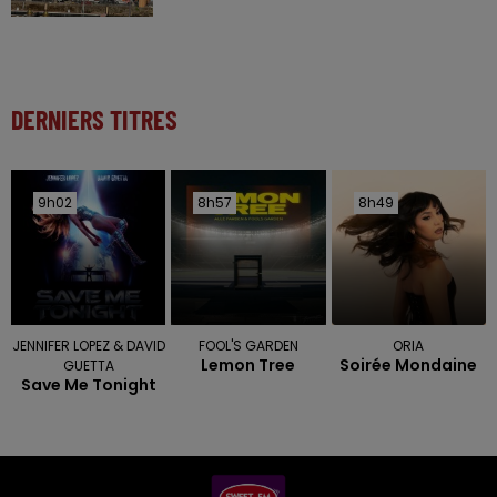
DERNIERS TITRES
9h02
9h02
8h57
8h57
8h49
8h49
JENNIFER LOPEZ & DAVID
FOOL'S GARDEN
ORIA
Lemon Tree
Soirée Mondaine
GUETTA
Save Me Tonight