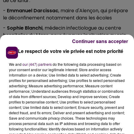
de ce lundi :
-
Emmanuel Darcissac
, maire d'Alençon, qui prépare
le déconfinement notamment dans les écoles
-
Sophie Blanchi
, médecin infectiologue au centre
hospitalier du Mans, pour évoquer la situation au sein
Continuer sans accepter
de l'établissement
Le respect de votre vie privée est notre priorité
-
Jérôme Mazuay
, directeur marketing et mobilitée à
la SETRAM, régie des transports en commun de
We and
our (447) partners
do the following data processing based on
l'agglomération du Mans
your consent and/or our legitimate interest: Store and/or access
information on a device; Use limited data to select advertising; Create
A réécouter en podcast :
profiles for personalised advertising; Use profiles to select personalised
advertising; Measure advertising performance; Measure content
performance; Understand audiences through statistics or combinations
Émission du lundi 4 mai 2020
of data from different sources; Develop and improve services; Create
profiles to personalise content; Use profiles to select personalised
content; Use limited data to select content; Ensure security, prevent and
detect fraud, and fix errors; Deliver and present advertising and content;
Save and communicate privacy choices. These technologies may
process personal data such as IP address and browsing data to offer
following functionalities: Identify devices based on information actively