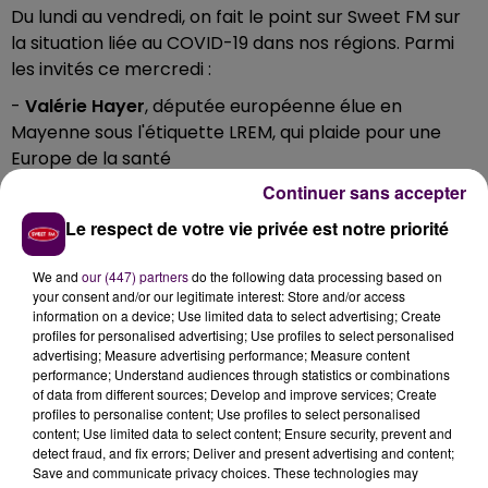
Du lundi au vendredi, on fait le point sur Sweet FM sur
la situation liée au COVID-19 dans nos régions. Parmi
les invités ce mercredi :
-
Valérie Hayer
, députée européenne élue en
Mayenne sous l'étiquette LREM, qui plaide pour une
Europe de la santé
Continuer sans accepter
-
Denis Auguste
, responsable de l'imprimerie Faguier
à Château-Gontier
Le respect de votre vie privée est notre priorité
-
Antoine Taffin
, dirigeant de l'entreprise
We and
our (447) partners
do the following data processing based on
informatique
"Delta Technologies"
à La Ferté-Bernard
your consent and/or our legitimate interest: Store and/or access
information on a device; Use limited data to select advertising; Create
A réécouter en podcast :
profiles for personalised advertising; Use profiles to select personalised
advertising; Measure advertising performance; Measure content
performance; Understand audiences through statistics or combinations
Émission du mercredi 20 mai 2020
of data from different sources; Develop and improve services; Create
profiles to personalise content; Use profiles to select personalised
Retrouvez
la rétrospective sonore
de deux mois de
content; Use limited data to select content; Ensure security, prevent and
detect fraud, and fix errors; Deliver and present advertising and content;
"Spéciale COVID-19"
!
Save and communicate privacy choices. These technologies may