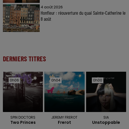
4 août 2026
Honfleur : réouverture du quai Sainte-Catherine le
8 août
DERNIERS TITRES
0h06
0h06
0h04
0h04
0h00
0h00
SPIN DOCTORS
JEREMY FREROT
SIA
Two Princes
Frerot
Unstoppable