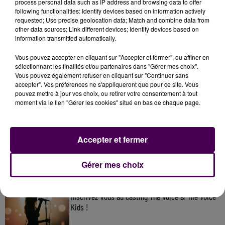
process personal data such as IP address and browsing data to offer
following functionalities: Identify devices based on information actively
requested; Use precise geolocation data; Match and combine data from
other data sources; Link different devices; Identify devices based on
information transmitted automatically.
Vous pouvez accepter en cliquant sur "Accepter et fermer", ou affiner en
sélectionnant les finalités et/ou partenaires dans "Gérer mes choix".
Vous pouvez également refuser en cliquant sur "Continuer sans
accepter". Vos préférences ne s'appliqueront que pour ce site. Vous
pouvez mettre à jour vos choix, ou retirer votre consentement à tout
moment via le lien "Gérer les cookies" situé en bas de chaque page.
À LA UNE
31 juillet 2026
Accepter et fermer
Gagnez vos entrées à Terra Botanica !
Gérer mes choix
11 juillet 2026
Inscrivez-vous au casting The Voice & The Voice
Kids !