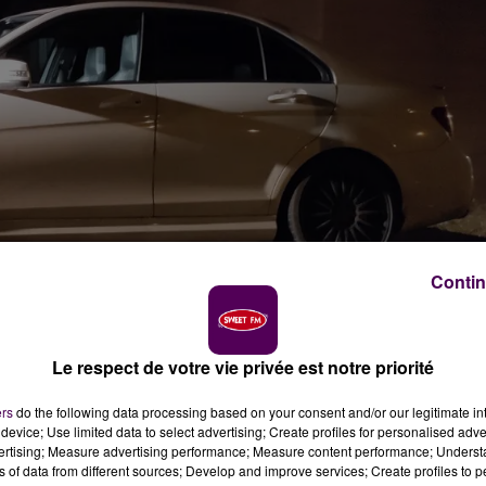
Contin
ion administrative
Le respect de votre vie privée est notre priorité
erie
ers
do the following data processing based on your consent and/or our legitimate int
darmes ont eu à traiter ce vendredi 22 novembre aux
device; Use limited data to select advertising; Create profiles for personalised adver
vertising; Measure advertising performance; Measure content performance; Unders
ns of data from different sources; Develop and improve services; Create profiles to 