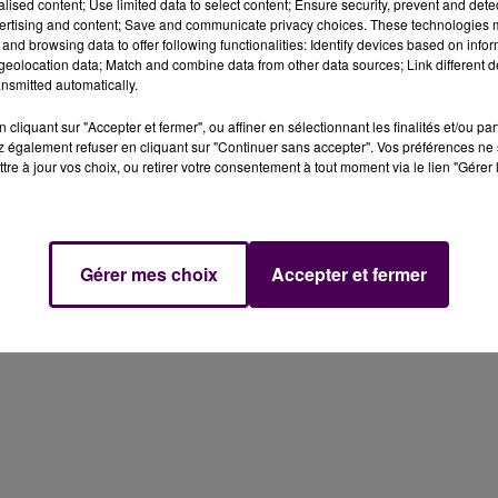
alised content; Use limited data to select content; Ensure security, prevent and detect
ertising and content; Save and communicate privacy choices. These technologies
ar des gendarmes du peloton motorisé de Maresché s'est
and browsing data to offer following functionalities: Identify devices based on infor
née sur la D311 à Saint-Paterne, une voiture a été
"flashée
eolocation data; Match and combine data from other data sources; Link different de
nsmitted automatically.
cliquant sur "Accepter et fermer", ou affiner en sélectionnant les finalités et/ou pa
 également refuser en cliquant sur "Continuer sans accepter". Vos préférences ne 
e 31 ans : l'intéressé s'est vu notifier une rétention
tre à jour vos choix, ou retirer votre consentement à tout moment via le lien "Gérer 
quant-à lui fait l'objet d'une immobilisation administrativ
Gérer mes choix
Accepter et fermer