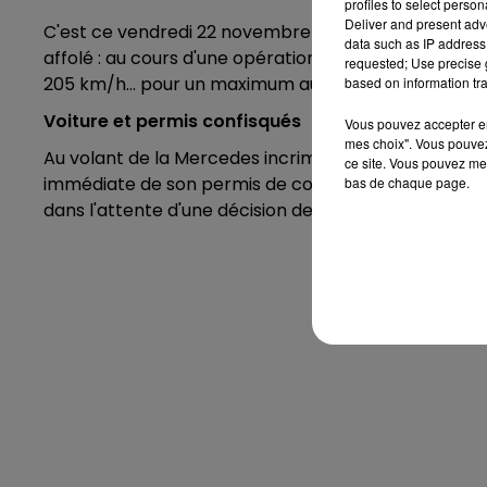
profiles to select person
Deliver and present adv
C'est ce vendredi 22 novembre vers 17h que le rad
data such as IP address 
affolé : au cours d'une opération de surveillance me
requested; Use precise g
205 km/h... pour un maximum autorisé fixé à 80 !
based on information tra
Voiture et permis confisqués
Vous pouvez accepter en 
mes choix". Vous pouvez
Au volant de la Mercedes incriminée, un Sarthois âgé d
ce site. Vous pouvez met
immédiate de son permis de conduire. Son véhicule a 
bas de chaque page.
dans l'attente d'une décision de justice.