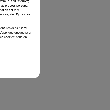
 fraud, and fix errors;
 may process personal
mation actively
"
à
vices; Identify devices
rtenaires dans "Gérer
s'appliqueront que pour
les cookies" situé en
e,