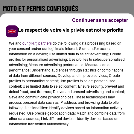
MOTO ET PERMIS CONFISQUÉS
Continuer sans accepter
Au guidon de la BMW S1000 RR impliquée,
un
Mayennais âgé de 24 ans
, qui s’est vu notifier la
Le respect de votre vie privée est notre priorité
rétention immédiate de son permis de conduire. Par
ailleurs, les gendarmes précisent que l'engin a fait
We and
our (447) partners
do the following data processing based on
l'objet d'une immobilisation administrative sur ordre
your consent and/or our legitimate interest: Store and/or access
information on a device; Use limited data to select advertising; Create
préfectoral.
profiles for personalised advertising; Use profiles to select personalised
advertising; Measure advertising performance; Measure content
performance; Understand audiences through statistics or combinations
of data from different sources; Develop and improve services; Create
profiles to personalise content; Use profiles to select personalised
content; Use limited data to select content; Ensure security, prevent and
detect fraud, and fix errors; Deliver and present advertising and content;
Save and communicate privacy choices. These technologies may
process personal data such as IP address and browsing data to offer
following functionalities: Identify devices based on information actively
requested; Use precise geolocation data; Match and combine data from
other data sources; Link different devices; Identify devices based on
information transmitted automatically.
À LA UNE