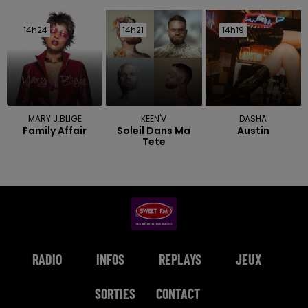
14h24
14h24
14h21
14h21
14h19
14h19
MARY J.BLIGE
KEEN'V
DASHA
Family Affair
Soleil Dans Ma
Austin
Tete
RADIO
INFOS
REPLAYS
JEUX
SORTIES
CONTACT