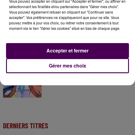
Vous pouvez accepter en cliquant sur "Accepter et fermer", ou affiner en
sélectionnant les finalités et/ou partenaires dans "Gérer mes choix".
7 août 2026
Vous pouvez également refuser en cliquant sur "Continuer sans
Gagnez vos pass pour le V and B Fest' 2026 !
accepter". Vos préférences ne s'appliqueront que pour ce site. Vous
pouvez mettre à jour vos choix, ou retirer votre consentement à tout
moment via le lien "Gérer les cookies" situé en bas de chaque page.
11 juillet 2026
Inscrivez-vous au casting The Voice & The Voice
Accepter et fermer
Kids !
Gérer mes choix
13h58
Athlétisme : Un Eurois champion du monde U20
DERNIERS TITRES