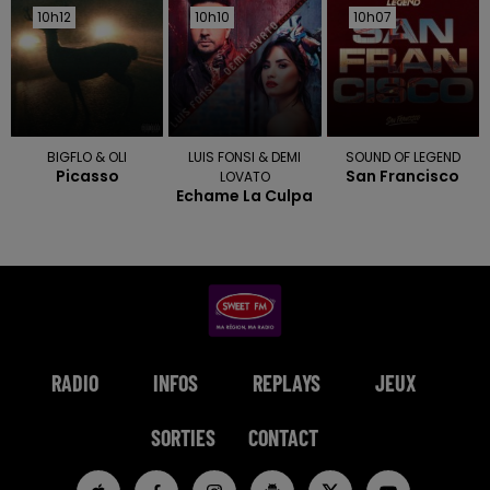
10h12
10h12
10h10
10h10
10h07
10h07
BIGFLO & OLI
LUIS FONSI & DEMI
SOUND OF LEGEND
Picasso
San Francisco
LOVATO
Echame La Culpa
RADIO
INFOS
REPLAYS
JEUX
SORTIES
CONTACT