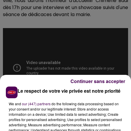
ville, nous aurons l'honneur d'accueillir Chimène Badi
dès 17h pour une interview et un showcase suivis d'une
séance de dédicaces devant la mairie.
Continuer sans accepter
Le respect de votre vie privée est notre priorité
We and
our (447) partners
do the following data processing based on
your consent and/or our legitimate interest: Store and/or access
L'inauguration officielle se tiendra à 18h30 sur le Parvis
information on a device; Use limited data to select advertising; Create
profiles for personalised advertising; Use profiles to select personalised
de la Mairie en présence de nombreuses
advertising; Measure advertising performance; Measure content
personnalités !
performance; Understand audiences through statistics or combinations