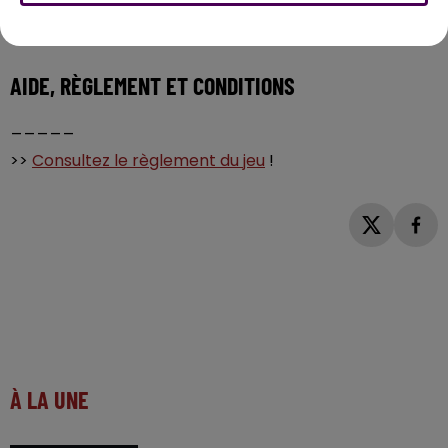
Rendez-vous sur le stand Sweet FM dans le centre-
ville de Montrichard Val de Cher.
AIDE, RÈGLEMENT ET CONDITIONS
_____
>>
Consultez le règlement du jeu
!
À LA UNE