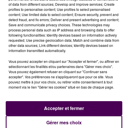
of data from different sources; Develop and improve services; Create
profiles to personalise content; Use profiles to select personalised
Et pour conclure cette journée exceptionnelle, la
content; Use limited data to select content; Ensure security, prevent and
commune de Montrichard Val de Cher vous propose
detect fraud, and fix errors; Deliver and present advertising and content;
Save and communicate privacy choices. These technologies may
un grand show avec JB TATTOO à partir de 20h30 !
process personal data such as IP address and browsing data to offer
following functionalities: Identify devices based on information actively
requested; Use precise geolocation data; Match and combine data from
Pour consulter le site internet de Montrichard Val de
other data sources; Link different devices; Identify devices based on
Cher,
cliquez ici
!
information transmitted automatically.
Pour consulter la page Facebook de JB TATOO,
Vous pouvez accepter en cliquant sur "Accepter et fermer", ou affiner en
cliquez ici
!
sélectionnant les finalités et/ou partenaires dans "Gérer mes choix".
Vous pouvez également refuser en cliquant sur "Continuer sans
Pour consulter le site internet de Chimène Badi,
accepter". Vos préférences ne s'appliqueront que pour ce site. Vous
pouvez mettre à jour vos choix, ou retirer votre consentement à tout
cliquez ici
!
moment via le lien "Gérer les cookies" situé en bas de chaque page.
POUR JOUER...
Accepter et fermer
_____
Jeu valable le samedi 29 juin 2019 de 14h30 à 17h.
Gérer mes choix