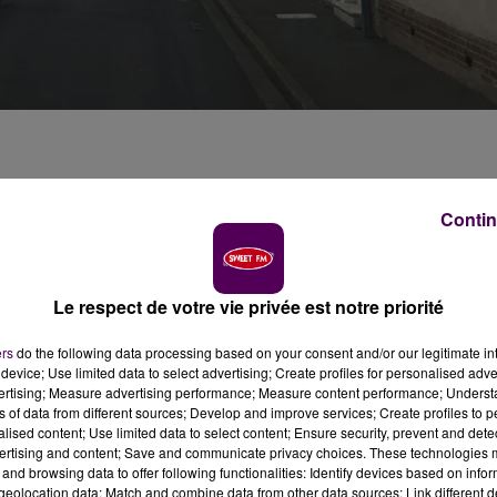
Contin
tion hospitalière de France dans la lutte contre le
Le respect de votre vie privée est notre priorité
ers
do the following data processing based on your consent and/or our legitimate int
ersonnes dans le monde et fait plus de
270 000
morts. 
device; Use limited data to select advertising; Create profiles for personalised adver
t de situation du
jeudi 7 mai 2020,
le directeur général de
vertising; Measure advertising performance; Measure content performance; Unders
ns of data from different sources; Develop and improve services; Create profiles to 
ospitalisés dans les services de réanimation et de so
alised content; Use limited data to select content; Ensure security, prevent and detect
ertising and content; Save and communicate privacy choices. These technologies
and browsing data to offer following functionalities: Identify devices based on infor
dent, Sweet FM se mobilise pour apporter un souti
eolocation data; Match and combine data from other data sources; Link different de