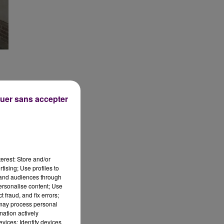
uer sans accepter
erest: Store and/or
En
tising; Use profiles to
 la
tand audiences through
personalise content; Use
ins
 fraud, and fix errors;
 may process personal
mation actively
en
vices; Identify devices