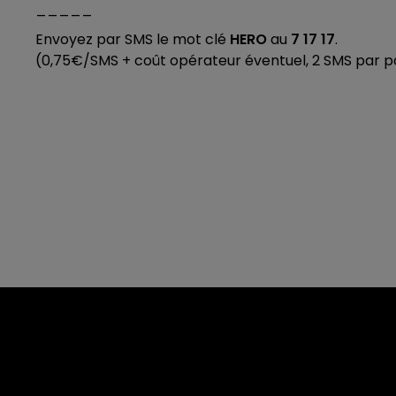
_____
Envoyez par SMS le mot clé
HERO
au
7 17 17
.
(0,75€/SMS + coût opérateur éventuel, 2 SMS par pa