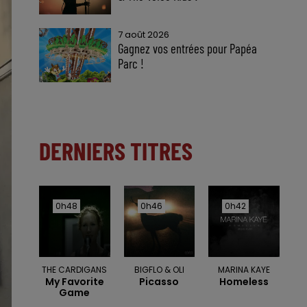
7 août 2026
Gagnez vos entrées pour Papéa
Parc !
DERNIERS TITRES
0h48
0h48
0h46
0h46
0h42
0h42
THE CARDIGANS
BIGFLO & OLI
MARINA KAYE
My Favorite
Picasso
Homeless
Game