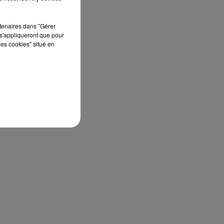
our
rtenaires dans "Gérer
ion
s'appliqueront que pour
les cookies" situé en
 en
nt
 en
pte
ne
 de