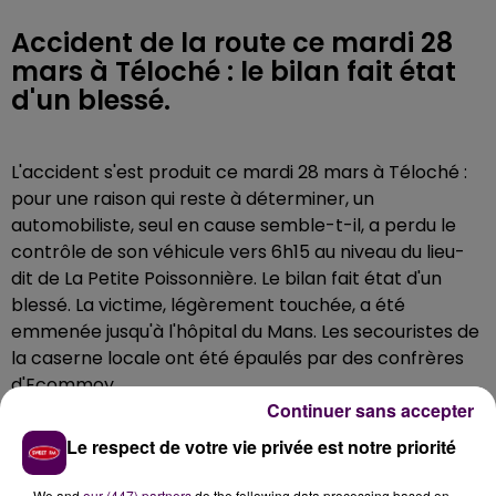
Accident de la route ce mardi 28
mars à Téloché : le bilan fait état
d'un blessé.
L'accident s'est produit ce mardi 28 mars à Téloché :
pour une raison qui reste à déterminer, un
automobiliste, seul en cause semble-t-il, a perdu le
contrôle de son véhicule vers 6h15 au niveau du lieu-
dit de La Petite Poissonnière. Le bilan fait état d'un
blessé. La victime, légèrement touchée, a été
emmenée jusqu'à l'hôpital du Mans. Les secouristes de
la caserne locale ont été épaulés par des confrères
d'Ecommoy.
Continuer sans accepter
Le respect de votre vie privée est notre priorité
We and
our (447) partners
do the following data processing based on