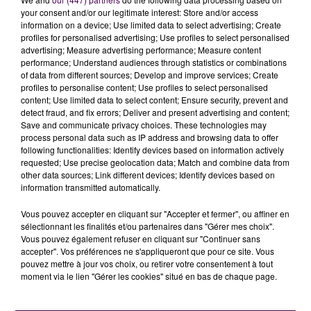
your consent and/or our legitimate interest: Store and/or access
information on a device; Use limited data to select advertising; Create
profiles for personalised advertising; Use profiles to select personalised
advertising; Measure advertising performance; Measure content
performance; Understand audiences through statistics or combinations
of data from different sources; Develop and improve services; Create
profiles to personalise content; Use profiles to select personalised
À LA UNE
content; Use limited data to select content; Ensure security, prevent and
detect fraud, and fix errors; Deliver and present advertising and content;
Save and communicate privacy choices. These technologies may
20h00
process personal data such as IP address and browsing data to offer
Gagnez vos pass pour le V and B Fest' 2026 !
following functionalities: Identify devices based on information actively
requested; Use precise geolocation data; Match and combine data from
other data sources; Link different devices; Identify devices based on
information transmitted automatically.
11 juillet 2026
Vous pouvez accepter en cliquant sur "Accepter et fermer", ou affiner en
Inscrivez-vous au casting The Voice & The Voice
sélectionnant les finalités et/ou partenaires dans "Gérer mes choix".
Kids !
Vous pouvez également refuser en cliquant sur "Continuer sans
accepter". Vos préférences ne s'appliqueront que pour ce site. Vous
pouvez mettre à jour vos choix, ou retirer votre consentement à tout
20h00
moment via le lien "Gérer les cookies" situé en bas de chaque page.
Gagnez vos entrées pour Papéa Parc !