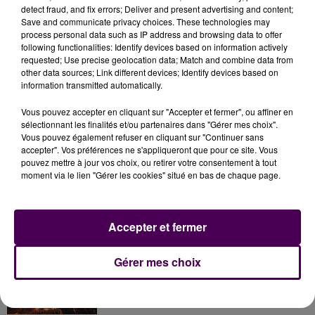
detect fraud, and fix errors; Deliver and present advertising and content;
endommagés, en cas d’utilisation de groupes
Save and communicate privacy choices. These technologies may
électrogènes individuels ou collectifs, les placer à
process personal data such as IP address and browsing data to offer
l’extérieur des habitations !"
.
following functionalities: Identify devices based on information actively
requested; Use precise geolocation data; Match and combine data from
other data sources; Link different devices; Identify devices based on
information transmitted automatically.
Vous pouvez accepter en cliquant sur "Accepter et fermer", ou affiner en
sélectionnant les finalités et/ou partenaires dans "Gérer mes choix".
Vous pouvez également refuser en cliquant sur "Continuer sans
accepter". Vos préférences ne s'appliqueront que pour ce site. Vous
pouvez mettre à jour vos choix, ou retirer votre consentement à tout
moment via le lien "Gérer les cookies" situé en bas de chaque page.
À LA UNE
Accepter et fermer
7 août 2026
Gérer mes choix
Gagnez vos pass pour le V and B Fest' 2026 !