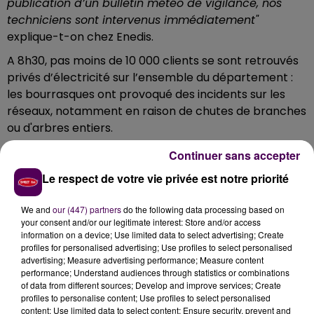
publication d’un bulletin météo de vigilance, nos
techniciens sont intervenus immédiatement"
explique-t-on chez Enedis.
A 8h30, pas moins de 10 000 clients se sont retrouvés
privés d’électricité sur l’ensemble du département :
les bourrasques ont provoqué des incidents sur les
réseaux, notamment en raison de chutes de branches
ou d'arbres entiers.
Une cellule de crise a été mise en place avec
Continuer sans accepter
notamment la mise à disposition d’un numéro de
Le respect de votre vie privée est notre priorité
téléphone pour les collectivités locales. Les équipes
de dépannage d'Enedis se sont mobilisées afin
We and
our (447) partners
do the following data processing based on
d’effectuer les réparations et réalimenter au plus vite
your consent and/or our legitimate interest: Store and/or access
la clientèle.
information on a device; Use limited data to select advertising; Create
profiles for personalised advertising; Use profiles to select personalised
Enedis rappelle quelques précautions à observer :
"ne
advertising; Measure advertising performance; Measure content
performance; Understand audiences through statistics or combinations
jamais toucher aux lignes électriques mêmes
of data from different sources; Develop and improve services; Create
tombées à terre, signaler toute anomalie constatée
profiles to personalise content; Use profiles to select personalised
comme des fils électriques trop bas, des poteaux
content; Use limited data to select content; Ensure security, prevent and