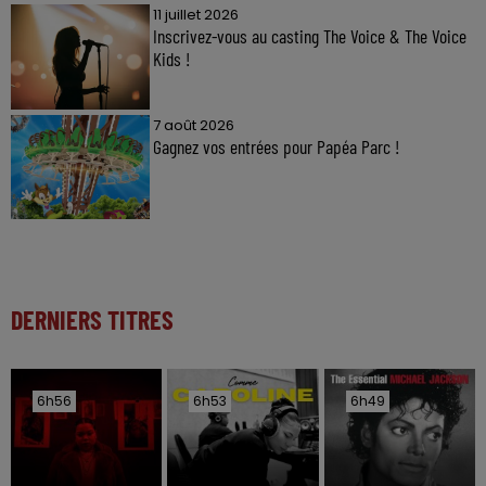
11 juillet 2026
Inscrivez-vous au casting The Voice & The Voice
Kids !
7 août 2026
Gagnez vos entrées pour Papéa Parc !
DERNIERS TITRES
6h56
6h56
6h53
6h53
6h49
6h49