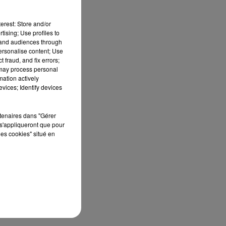
erest: Store and/or
tising; Use profiles to
la
tand audiences through
personalise content; Use
 fraud, and fix errors;
 may process personal
mation actively
se
vices; Identify devices
ne
rtenaires dans "Gérer
s'appliqueront que pour
les cookies" situé en
t
du