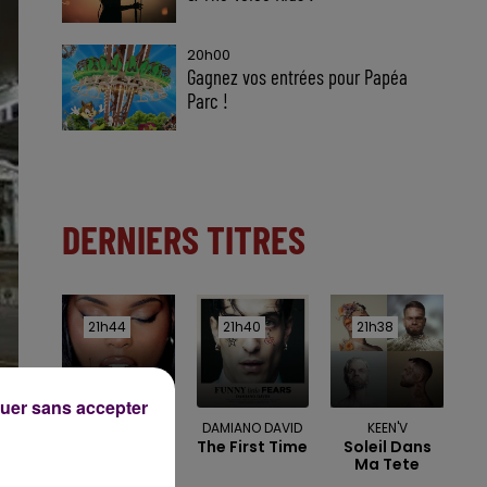
20h00
Gagnez vos entrées pour Papéa
Parc !
DERNIERS TITRES
21h44
21h44
21h40
21h40
21h38
21h38
uer sans accepter
MENTISSA
DAMIANO DAVID
KEEN'V
Fais-Gaffe À
The First Time
Soleil Dans
Toi
Ma Tete