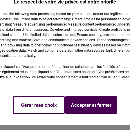
Le respect de votre vie privée est notre priorité
ers
do the following data processing based on your consent and/or our legitimate int
device; Use limited data to select advertising; Create profiles for personalised adver
destinée à réduire les temps de parcours entre Paris et 
vertising; Measure advertising performance; Measure content performance; Unders
trains régionaux dans l'ouest. Un collectif d'usagers
ns of data from different sources; Develop and improve services; Create profiles to 
alised content; Use limited data to select content; Ensure security, prevent and detect
ertising and content; Save and communicate privacy choices. These technologies
and browsing data to offer following functionalities: Identify devices based on infor
 la ligne de trains régionaux n°21 entre la capitale sarthoi
eolocation data; Match and combine data from other data sources; Link different de
avril sur les quais de la gare du Mans à 17h :
"Nous
nsmitted automatically.
compter du 2 juillet. Liés à la mise en service de la lig
cliquant sur "Accepter et fermer", ou affiner en sélectionnant les finalités et/ou pa
ils ne correspondent plus à nos besoins en tant
 également refuser en cliquant sur "Continuer sans accepter". Vos préférences ne 
tre à jour vos choix, ou retirer votre consentement à tout moment via le lien "Gérer 
entement. France 3 s’est par ailleurs intéressé à ce suje
publique s’est tenue à La Suze-sur-Sarthe le 17 mars en
Gérer mes choix
Accepter et fermer
 représentants de la région pour
"évoquer l’allongement 
tions d’abonnements au profit de la voiture, l’impact