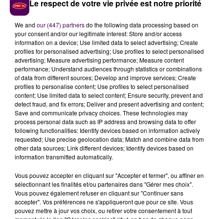
Le respect de votre vie privée est notre priorité
We and
our (447) partners
do the following data processing based on
your consent and/or our legitimate interest: Store and/or access
information on a device; Use limited data to select advertising; Create
profiles for personalised advertising; Use profiles to select personalised
advertising; Measure advertising performance; Measure content
performance; Understand audiences through statistics or combinations
of data from different sources; Develop and improve services; Create
profiles to personalise content; Use profiles to select personalised
content; Use limited data to select content; Ensure security, prevent and
detect fraud, and fix errors; Deliver and present advertising and content;
Save and communicate privacy choices. These technologies may
À LA UNE
process personal data such as IP address and browsing data to offer
following functionalities: Identify devices based on information actively
requested; Use precise geolocation data; Match and combine data from
7 août 2026
other data sources; Link different devices; Identify devices based on
Gagnez vos pass pour le V and B Fest' 2026 !
information transmitted automatically.
Vous pouvez accepter en cliquant sur "Accepter et fermer", ou affiner en
sélectionnant les finalités et/ou partenaires dans "Gérer mes choix".
Vous pouvez également refuser en cliquant sur "Continuer sans
11 juillet 2026
accepter". Vos préférences ne s'appliqueront que pour ce site. Vous
Inscrivez-vous au casting The Voice & The Voice
pouvez mettre à jour vos choix, ou retirer votre consentement à tout
Kids !