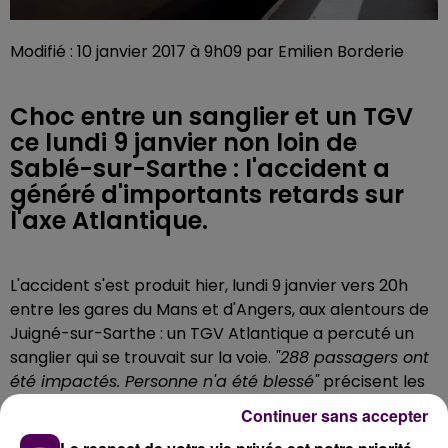
Modifié : 10 janvier 2017 à 9h09 par Emilien Borderie
Choc entre un sanglier et un TGV
ce lundi 9 janvier non loin de
Sablé-sur-Sarthe : l'accident a
généré d'importants retards sur
l'axe Atlantique.
L'accident s'est produit hier, lundi 9 janvier vers 20h
entre les gares du Mans et d'Angers, aux alentours de
Juigné-sur-Sarthe : un TGV Atlantique a percuté un
sanglier qui se trouvait sur la voie.
"288 passagers ont
été impactés. Personne n'a été blessé"
précisent les
pompiers. Le trafic ferroviaire s'en est trouvé
Continuer sans accepter
perturbé pendant environ deux heures. Ce mardi