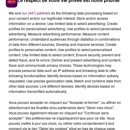
Le respect de votre vie privée est notre priorité
matin, tout était rentré dans l'ordre.
We and
our (447) partners
do the following data processing based on
your consent and/or our legitimate interest: Store and/or access
information on a device; Use limited data to select advertising; Create
profiles for personalised advertising; Use profiles to select personalised
advertising; Measure advertising performance; Measure content
performance; Understand audiences through statistics or combinations
of data from different sources; Develop and improve services; Create
profiles to personalise content; Use profiles to select personalised
content; Use limited data to select content; Ensure security, prevent and
detect fraud, and fix errors; Deliver and present advertising and content;
Save and communicate privacy choices. These technologies may
À LA UNE
process personal data such as IP address and browsing data to offer
following functionalities: Identify devices based on information actively
requested; Use precise geolocation data; Match and combine data from
other data sources; Link different devices; Identify devices based on
7 août 2026
information transmitted automatically.
Gagnez vos pass pour le V and B Fest' 2026 !
Vous pouvez accepter en cliquant sur "Accepter et fermer", ou affiner en
sélectionnant les finalités et/ou partenaires dans "Gérer mes choix".
Vous pouvez également refuser en cliquant sur "Continuer sans
11 juillet 2026
accepter". Vos préférences ne s'appliqueront que pour ce site. Vous
Inscrivez-vous au casting The Voice & The Voice
pouvez mettre à jour vos choix, ou retirer votre consentement à tout
Kids !
moment via le lien "Gérer les cookies" situé en bas de chaque page.