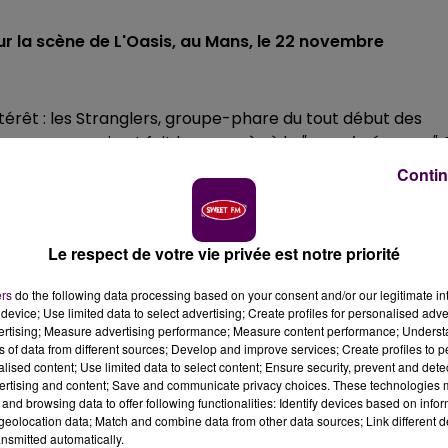
r la scène de L'Oasis, au Mans, le 22 novembre
ntérêt : les Stranglers, groupe-phare du tout début des
morceaux qui ont fait leur succès à la
"grande époque"
.
ur la scène de la salle de L’Oasis, le vendredi 22
Contin
Le respect de votre vie privée est notre priorité
 Tour"
en 2016, les Stranglers présentent cette fois une
avec la réédition de leur discographie des années 1977-82 
ers
do the following data processing based on your consent and/or our legitimate int
re, moins souvent entendu, le titre
"No more heroes"
.
device; Use limited data to select advertising; Create profiles for personalised adver
vertising; Measure advertising performance; Measure content performance; Unders
ns of data from different sources; Develop and improve services; Create profiles to 
alised content; Use limited data to select content; Ensure security, prevent and detect
mplètes et les apparitions en festival au Royaume-Uni et
ertising and content; Save and communicate privacy choices. These technologies
is été aussi forte, témoignant de l'incontestable talen
and browsing data to offer following functionalities: Identify devices based on infor
sicales des Stranglers"
lit-on dans l’argumentaire promo
eolocation data; Match and combine data from other data sources; Link different de
nsmitted automatically.