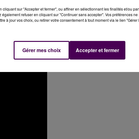
cliquant sur "Accepter et fermer", ou affiner en sélectionnant les finalités et/ou pa
 également refuser en cliquant sur "Continuer sans accepter". Vos préférences ne 
assiste et chanteur surnommé
"JJ"
Burnel...
"JJ"
pour
"Jean-
tre à jour vos choix, ou retirer votre consentement à tout moment via le lien "Gérer 
dique, de parents français -normands, même- exilés outr
rtainement celui sur qui repose l'essentiel du lien avec l
Gérer mes choix
Accepter et fermer