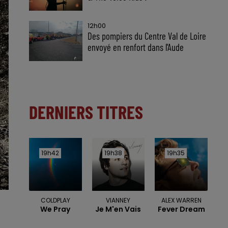
12h00
Des pompiers du Centre Val de Loire
envoyé en renfort dans l'Aude
DERNIERS TITRES
19h42
19h42
19h38
19h38
19h35
19h35
COLDPLAY
VIANNEY
ALEX WARREN
We Pray
Je M'en Vais
Fever Dream