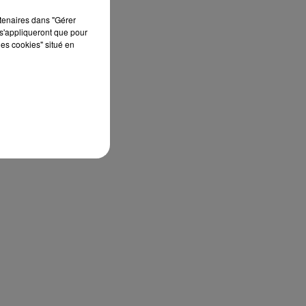
rtenaires dans "Gérer
s'appliqueront que pour
les cookies" situé en
e-
e