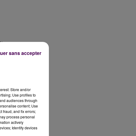
 Et
uer sans accepter
:
erest: Store and/or
tising; Use profiles to
tand audiences through
personalise content; Use
 fraud, and fix errors;
 may process personal
t
mation actively
vices; Identify devices