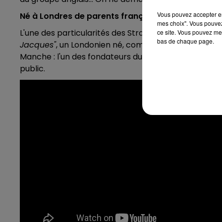
Vous pouvez accepter en 
Né à Londres de parents français
mes choix". Vous pouvez
L'une des particularités des Stranglers, c'est ce b
ce site. Vous pouvez met
bas de chaque page.
Jacques"
, un Londonien né, comme son prénom l'in
Manche : l'un des fondateurs du groupe en 1974, et ce
public.