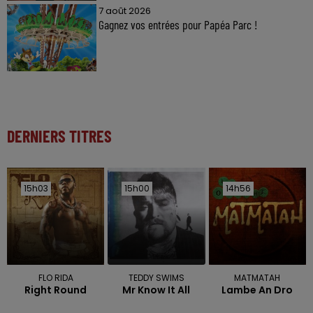
7 août 2026
Gagnez vos entrées pour Papéa Parc !
DERNIERS TITRES
15h03
15h03
15h00
15h00
14h56
14h56
FLO RIDA
TEDDY SWIMS
MATMATAH
Right Round
Mr Know It All
Lambe An Dro