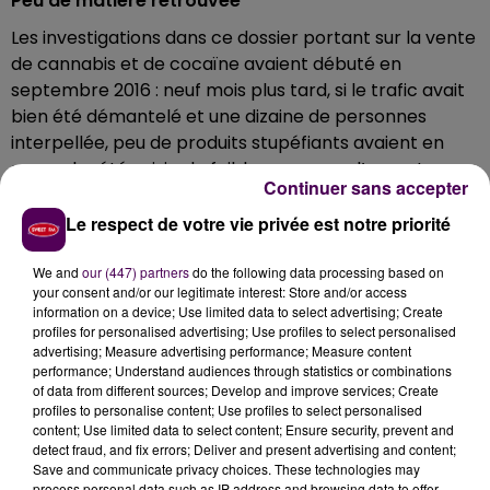
Peu de matière retrouvée
Les investigations dans ce dossier portant sur la vente
de cannabis et de cocaïne avaient débuté en
septembre 2016 : neuf mois plus tard, si le trafic avait
bien été démantelé et une dizaine de personnes
interpellée, peu de produits stupéfiants avaient en
revanche été saisis, de faibles sommes d’argent
Continuer sans accepter
liquide et aucune arme n’avaient en outre été
retrouvées.
Le respect de votre vie privée est notre priorité
40 kilos écoulés en neuf mois
We and
our (447) partners
do the following data processing based on
your consent and/or our legitimate interest: Store and/or access
Néanmoins, trois voitures ayant été utilisées par les
information on a device; Use limited data to select advertising; Create
trafiquants présumés ont été immobilisées et, selon
profiles for personalised advertising; Use profiles to select personalised
les éléments glanés au gré de l’enquête, les
advertising; Measure advertising performance; Measure content
performance; Understand audiences through statistics or combinations
protagonistes auraient réussi à écouler quelque 40
of data from different sources; Develop and improve services; Create
kilos de marchandise illicite en moins d’un an. Cinq
profiles to personalise content; Use profiles to select personalised
d’entre eux avaient été placés en détention provisoire
content; Use limited data to select content; Ensure security, prevent and
detect fraud, and fix errors; Deliver and present advertising and content;
dans l’attente de leur comparution.
Save and communicate privacy choices. These technologies may
process personal data such as IP address and browsing data to offer