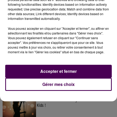
following functionalities: Identify devices based on information actively
requested; Use precise geolocation data; Match and combine data from
other data sources; Link different devices; Identify devices based on
information transmitted automatically.
Vous pouvez accepter en cliquant sur "Accepter et fermer", ou affiner en
sélectionnant les finalités et/ou partenaires dans "Gérer mes choix".
Vous pouvez également refuser en cliquant sur "Continuer sans
accepter". Vos préférences ne s'appliqueront que pour ce site. Vous
pouvez mettre à jour vos choix, ou retirer votre consentement à tout
moment via le lien "Gérer les cookies" situé en bas de chaque page.
À LA UNE
7 août 2026
Accepter et fermer
Gagnez vos pass pour le V and B Fest' 2026 !
Gérer mes choix
11 juillet 2026
Inscrivez-vous au casting The Voice & The Voice
Kids !